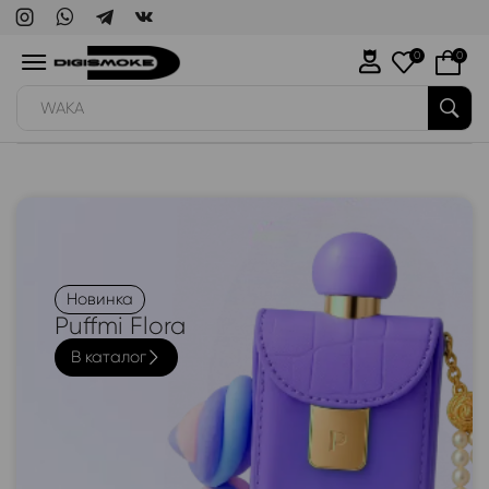
0
0
VOZOL
Новинка
Puffmi Flora
В каталог