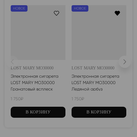
НОВОЕ
НОВОЕ
LOST MARY MO30000
LOST MARY MO30000
P
Электронная сигарета
Электронная сигарета
Э
LOST MARY MO30000
LOST MARY MO30000
Pu
Гранатовый всплеск
Ледяной арбуз
Кл
1 750
₽
1 750
₽
1 
В КОРЗИНУ
В КОРЗИНУ