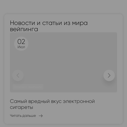
Новости и статьи из мира
вейпинга
02
Июл
Статьи о вейпинге
Самый вредный вкус электронной
К
сигареты
Чи
Читать дальше