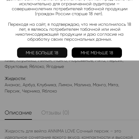
исключительно для ограниченной аудитории —
совершеннолетних потребителей табачной продукции
Подписаться
(граждан России старше 18 лет).
Переходя на сайт, я подтверждаю, что мне исполнилось 18
Добавить в избранное
лет, я являюсь потребителем табачной или иной
никотинсодержащей продукции и даю согласие на
Категории:
Жидкость ANNIMA LOVE HARD
обработку своих персональных данных.
Электронки:
МНЕ БОЛЬШЕ 18
МНЕ МЕНЬШЕ 18
Ананас
,
Арбуз
,
Бабл-Гам
,
Банан
,
Виноград
,
Вишня
,
Гранат
,
Киви
,
Клубника
,
Лимон
,
Манго
,
Мороженое
,
Мята
,
Персик
,
Фруктовые
,
Яблоко
,
Ягодные
Жидкости:
Ананас
,
Арбуз
,
Клубника
,
Лимон
,
Малина
,
Манго
,
Мята
,
Персик
,
Черника
,
Яблоко
Описание
Отзывы (0)
Жидкость для вейпа ANNIMA LOVE Сочный персик – это
идеальное сочетание яркого вкуса, компактности и высокой