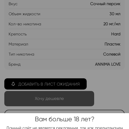
Вкус
Сочный персик
Объем жидкости
30 мл
Кол-во никотина
20 мг/мл
Крепость
Hard
Материал
Пластик
Тип никотина
Солевой
Бренд
ANNIMA LOVE
ДОБАВИТЬ В ЛИСТ ОЖИДАНИЯ
Хочу дешевле
Вам больше 18 лет?
Telegram-канал 2000+
Актуальные новинки и акции каждые день!
Данный сайт не является рекламным, так как предназначен