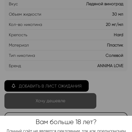
Вкус
Ледяной виноград
Объем жидкости
30 мл
Кол-во никотина
20 мг/мл
Крепость
Hard
Материал
Пластик
Тип никотина
Солевой
Бренд
ANNIMA LOVE
ДОБАВИТЬ В ЛИСТ ОЖИДАНИЯ
Хочу дешевле
Вам больше 18 лет?
Telegram-канал 2000+
Актуальные новинки и акции каждые день!
Данный сайт не является рекламным, так как предназначен