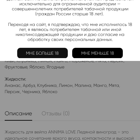
исключительно для ограниченной аудитории —
совершеннолетних потребителей табачной продукции
Подписаться
(граждан России старше 18 лет).
Переходя на сайт, я подтверждаю, что мне исполнилось 18
Добавить в избранное
лет, я являюсь потребителем табачной или иной
никотинсодержащей продукции и даю согласие на
Категории:
Жидкость ANNIMA LOVE HARD
обработку своих персональных данных.
Электронки:
МНЕ БОЛЬШЕ 18
МНЕ МЕНЬШЕ 18
Ананас
,
Арбуз
,
Бабл-Гам
,
Банан
,
Виноград
,
Вишня
,
Гранат
,
Киви
,
Клубника
,
Лимон
,
Манго
,
Мороженое
,
Мята
,
Персик
,
Фруктовые
,
Яблоко
,
Ягодные
Жидкости:
Ананас
,
Арбуз
,
Клубника
,
Лимон
,
Малина
,
Манго
,
Мята
,
Персик
,
Черника
,
Яблоко
Описание
Отзывы (0)
Жидкость для вейпа ANNIMA LOVE Ледяной виноград – это
идеальное сочетание яркого вкуса, компактности и высокой