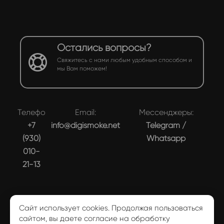
Остались вопросы?
Свяжитесь с нами любым удобным способом и
мы Вам поможем!
Телефон:
Email:
Мессенджеры:
+7
info@digismoke.net
Telegram
/
(930)
Whatsapp
010-
21-13
Сайт использует cookies. Продолжая пользоваться
сайтом, вы даете согласие на обработку