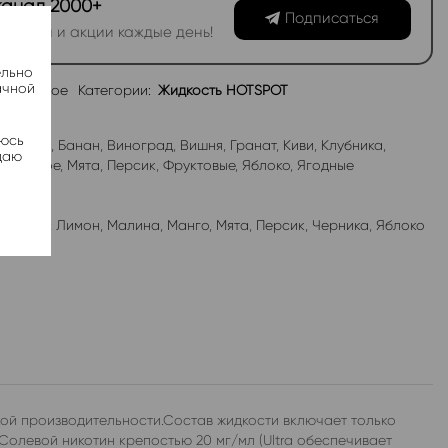
канал 2000+
Подписаться
овинки и акции каждые день!
ельно
ачной
избранное
Категории:
Жидкость HOTSPOT
яюсь
абл-Гам
,
Банан
,
Виноград
,
Вишня
,
Гранат
,
Киви
,
Клубника
,
даю
роженое
,
Мята
,
Персик
,
Фруктовые
,
Яблоко
,
Ягодные
лубника
,
Лимон
,
Малина
,
Манго
,
Мята
,
Персик
,
Черника
,
Яблоко
кой производительности.Состав жидкости включает только
Солевой никотин крепостью 20 мг/мл (Ultra обеспечивает