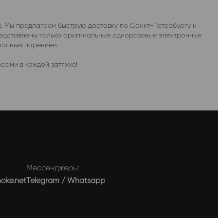
не. Мы предлагаем быструю доставку по Санкт-Петербургу и
представлены только оригинальные одноразовые электронные
опасным парением.
сами в каждой затяжке!
Мессенджеры:
moke.net
Telegram
/
Whatsapp