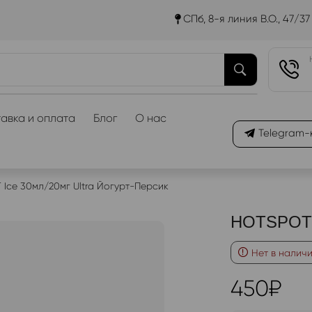
СПб, 8-я линия В.О., 47/37
авка и оплата
Блог
О нас
Telegram-
Ice 30мл/20мг Ultra Йогурт-Персик
HOTSPOT I
Нет в налич
450
₽