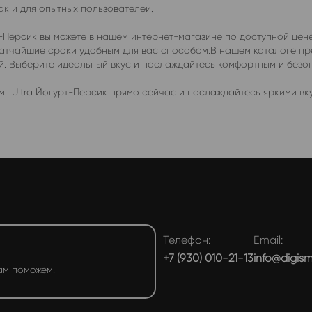
ак и для опытных пользователей.
рт-Персик вы можете в нашем интернет-магазине по доступной це
 кратчайшие сроки удобным для вас способом.В нашем каталоге 
ей. Выберите идеальный вкус и наслаждайтесь комфортным и без
г Ultra Йогурт-Персик прямо сейчас и наслаждайтесь яркими вку
Телефон:
Email:
+7 (930) 010-21-13
info@digis
ам поможем!