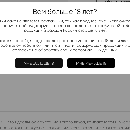
Telegram-
Актуальные н
Вам больше 18 лет?
ый сайт не является рекламным, так как предназначен исключит
ограниченной аудитории — совершеннолетних потребителей таб
Добавить в 
продукции (граждан России старше 18 лет).
Электронки:
еходя на сайт, я подтверждаю, что мне исполнилось 18 лет, я явл
Ананас
,
Арбуз
,
Б
требителем табачной или иной никотинсодержащей продукции и 
Лимон
,
Манго
,
Мо
согласие на обработку своих персональных данных.
Жидкости:
МНЕ БОЛЬШЕ 18
МНЕ МЕНЬШЕ 18
Ананас
,
Арбуз
,
К
ик – это идеальное сочетание яркого вкуса, компактности и высо
 превосходный вкус на протяжении всего времени использования.