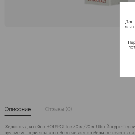
Данн
для 
Пер
по
Описание
Отзывы (0)
Жидкость для вейпа HOTSPOT Ice 30мл/20мг Ultra Йогурт-Перс
лучшие ингредиенты, что обеспечивает стабильное качество и