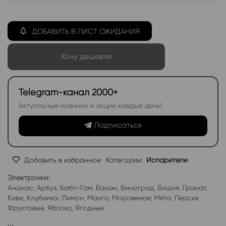
ДОБАВИТЬ В ЛИСТ ОЖИДАНИЯ
Хочу дешевле
Telegram-канал 2000+
Актуальные новинки и акции каждые день!
Подписаться
Добавить в избранное
Категории:
Испарители
Электронки:
Ананас
,
Арбуз
,
Бабл-Гам
,
Банан
,
Виноград
,
Вишня
,
Гранат
,
Киви
,
Клубника
,
Лимон
,
Манго
,
Мороженое
,
Мята
,
Персик
,
Фруктовые
,
Яблоко
,
Ягодные