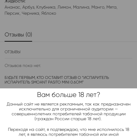
Жидкости:
Ананас
,
Арбуз
,
Клубника
,
Лимон
,
Малина
,
Манго
,
Мята
,
Персик
,
Черника
,
Яблоко
Отзывы (0)
ОТЗЫВЫ
Отзывов пока нет.
БУДЬТЕ ПЕРВЫМ, КТО ОСТАВИТ ОТЗЫВ О “ИСПАРИТЕЛЬ
ИСПАРИТЕЛЬ SMOANT PASITO MINI 0.6ОМ”
Вам больше 18 лет?
Ваш адрес электронной почты опубликован не будет.
Отмечены обязательные поля
Данный сайт не является рекламным, так как предназначен
исключительно для ограниченной аудитории —
Ваш рейтинг
*
совершеннолетних потребителей табачной продукции
(граждан России старше 18 лет).
Переходя на сайт, я подтверждаю, что мне исполнилось 18
Ваш отзыв
*
лет, я являюсь потребителем табачной или иной