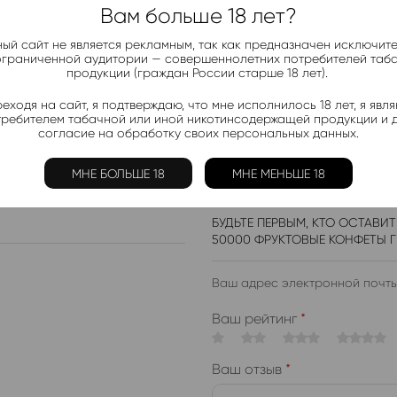
Вам больше 18 лет?
Жидкости:
ый сайт не является рекламным, так как предназначен исключит
Ананас
,
Арбуз
,
К
ограниченной аудитории — совершеннолетних потребителей таб
продукции (граждан России старше 18 лет).
еходя на сайт, я подтверждаю, что мне исполнилось 18 лет, я явл
требителем табачной или иной никотинсодержащей продукции и 
согласие на обработку своих персональных данных.
МНЕ БОЛЬШЕ 18
МНЕ МЕНЬШЕ 18
БУДЬТЕ ПЕРВЫМ, КТО ОСТАВИТ
50000 ФРУКТОВЫЕ КОНФЕТЫ Г
Ваш адрес электронной почты
Ваш рейтинг
*
Ваш отзыв
*