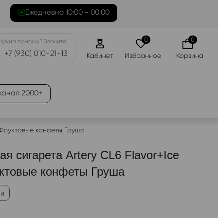
Ежедневно 10:00 - 00:00
0
0
Нужна помощь? Звоните!
+7 (930) 010-21-13
Кабинет
Избранное
Корзина
канал 2000+
 Фруктовые конфеты Груша
я сигарета Artery CL6 Flavor+Ice
ктовые конфеты Груша
ии