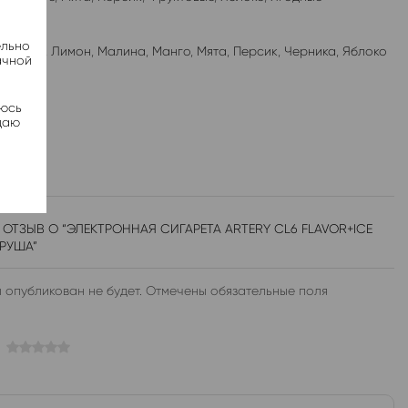
ельно
лубника
,
Лимон
,
Малина
,
Манго
,
Мята
,
Персик
,
Черника
,
Яблоко
ачной
яюсь
даю
 ОТЗЫВ О “ЭЛЕКТРОННАЯ СИГАРЕТА ARTERY CL6 FLAVOR+ICE
РУША”
 опубликован не будет. Отмечены обязательные поля