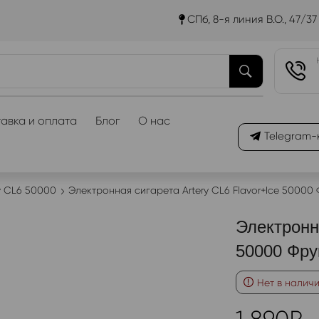
СПб, 8-я линия В.О., 47/37
авка и оплата
Блог
О нас
Telegram-
y CL6 50000
Электронная сигарета Artery CL6 Flavor+Ice 50000
Электронна
50000 Фру
Нет в налич