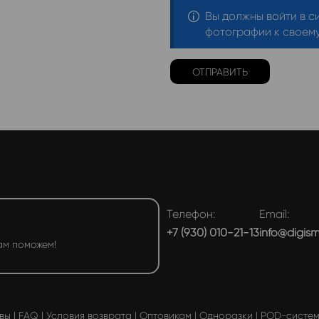
Вы должны войти в с
фотографии к своему
Телефон:
Email:
+7 (930) 010-21-13
info@digis
ам поможем!
вы
|
FAQ
|
Условия возврата
|
Оптовикам
|
Одноразки
|
POD-систе