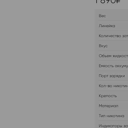
1 890
₽
Вес
Линейка
Количество за
Вкус
Объем жидкос
Емкость аккум
Порт зарядки
Кол-во никоти
Крепость
Материал
Тип никотина
Индикаторы за