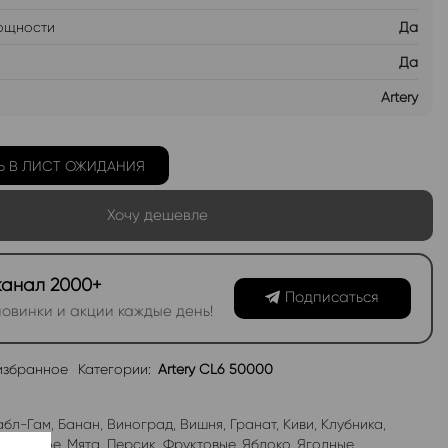
ощности
Да
Да
Artery
Ь В ЛИСТ ОЖИДАНИЯ
Хочу дешевле
канал 2000+
Подписаться
овинки и акции каждые день!
избранное
Категории:
Artery CL6 50000
абл-Гам
,
Банан
,
Виноград
,
Вишня
,
Гранат
,
Киви
,
Клубника
,
роженое
,
Мята
,
Персик
,
Фруктовые
,
Яблоко
,
Ягодные