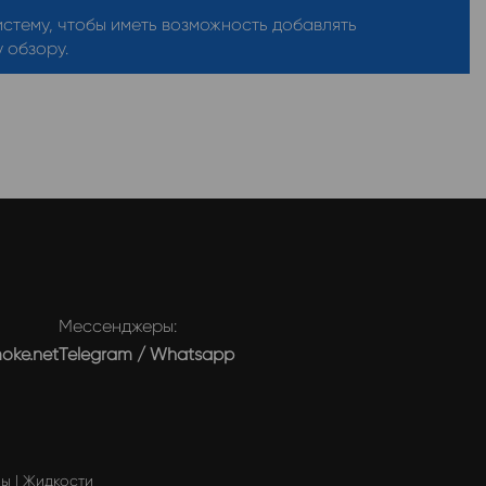
истему, чтобы иметь возможность добавлять
 обзору.
Мессенджеры:
moke.net
Telegram
/
Whatsapp
мы
|
Жидкости