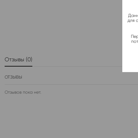
Данн
для 
Пер
по
Отзывы (0)
ОТЗЫВЫ
Отзывов пока нет.