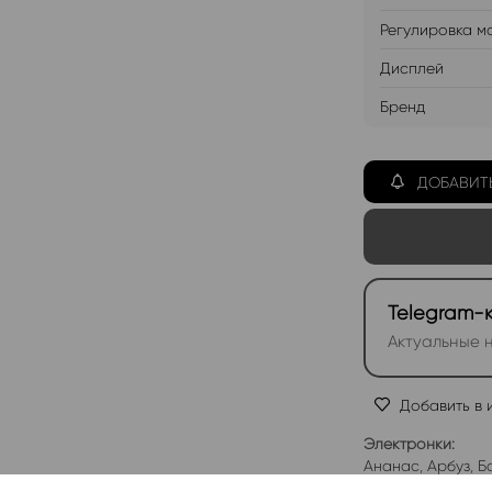
Регулировка м
Дисплей
Бренд
ДОБАВИТ
Telegram-
Актуальные н
Добавить в 
Электронки:
Ананас
,
Арбуз
,
Б
Лимон
,
Манго
,
Мо