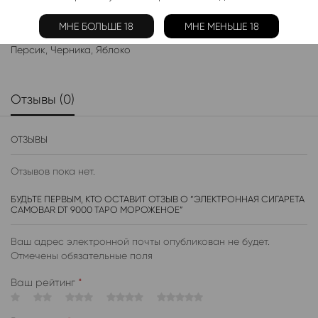
Жидкости:
МНЕ БОЛЬШЕ 18
МНЕ МЕНЬШЕ 18
Ананас
,
Арбуз
,
Клубника
,
Лимон
,
Малина
,
Манго
,
Мята
,
Персик
,
Черника
,
Яблоко
Отзывы (0)
ОТЗЫВЫ
Отзывов пока нет.
БУДЬТЕ ПЕРВЫМ, КТО ОСТАВИТ ОТЗЫВ О “ЭЛЕКТРОННАЯ СИГАРЕТА
CAMOBAR DT 9000 ТАРО МОРОЖЕНОЕ”
Ваш адрес электронной почты опубликован не будет.
Отмечены обязательные поля
Ваш рейтинг
*