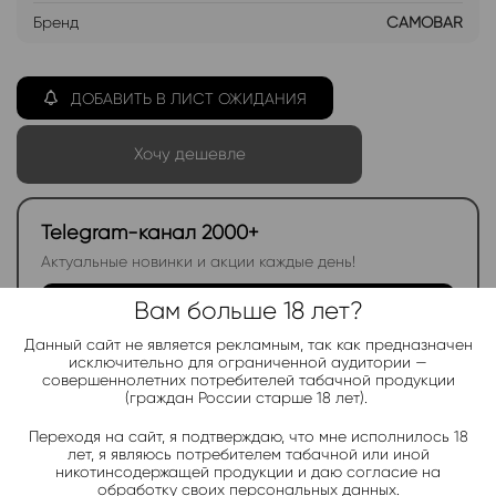
Бренд
CAMOBAR
ДОБАВИТЬ В ЛИСТ ОЖИДАНИЯ
Хочу дешевле
Telegram-канал 2000+
Актуальные новинки и акции каждые день!
Подписаться
Вам больше 18 лет?
Данный сайт не является рекламным, так как предназначен
исключительно для ограниченной аудитории —
совершеннолетних потребителей табачной продукции
Добавить в избранное
Категории:
CAMOBAR DT 9000
(граждан России старше 18 лет).
Электронки:
Переходя на сайт, я подтверждаю, что мне исполнилось 18
Ананас
,
Арбуз
,
Бабл-Гам
,
Банан
,
Виноград
,
Вишня
,
Гранат
,
лет, я являюсь потребителем табачной или иной
Киви
,
Клубника
,
Лимон
,
Манго
,
Мороженое
,
Мята
,
Персик
,
никотинсодержащей продукции и даю согласие на
Фруктовые
,
Яблоко
,
Ягодные
обработку своих персональных данных.