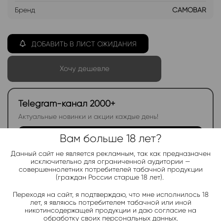
Бренд
CAMOBAR
ДОБАВИТЬ В ЛИСТ ОЖИДАНИЯ
Хочу дешевле
Telegram-канал 2000+
Актуальные новинки и акции каждые день!
Подписаться
Вам больше 18 лет?
Данный сайт не является рекламным, так как предназначен
исключительно для ограниченной аудитории —
совершеннолетних потребителей табачной продукции
Добавить в избранное
Категории:
CAMOBAR DT 9000
(граждан России старше 18 лет).
Электронки:
Переходя на сайт, я подтверждаю, что мне исполнилось 18
Ананас
,
Арбуз
,
Бабл-Гам
,
Банан
,
Виноград
,
Вишня
,
Гранат
,
лет, я являюсь потребителем табачной или иной
Киви
,
Клубника
,
Лимон
,
Манго
,
Мороженое
,
Мята
,
Персик
,
никотинсодержащей продукции и даю согласие на
Фруктовые
,
Яблоко
,
Ягодные
обработку своих персональных данных.