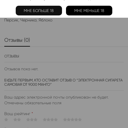
Жидкости:
МНЕ БОЛЬШЕ 18
МНЕ МЕНЬШЕ 18
Ананас
,
Арбуз
,
Клубника
,
Лимон
,
Малина
,
Манго
,
Мята
,
Персик
,
Черника
,
Яблоко
Отзывы (0)
ОТЗЫВЫ
Отзывов пока нет.
БУДЬТЕ ПЕРВЫМ, КТО ОСТАВИТ ОТЗЫВ О “ЭЛЕКТРОННАЯ СИГАРЕТА
CAMOBAR DT 9000 МАНГО”
Ваш адрес электронной почты опубликован не будет.
Отмечены обязательные поля
Ваш рейтинг
*