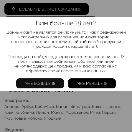
ДОБАВИТЬ В ЛИСТ ОЖИДАНИЯ
Вам больше 18 лет?
Хочу дешевле
Данный сайт не является рекламным, так как предназначен
исключительно для ограниченной аудитории —
совершеннолетних потребителей табачной продукции
Telegram-канал 2000+
(граждан России старше 18 лет).
Актуальные новинки и акции каждые день!
Переходя на сайт, я подтверждаю, что мне исполнилось 18
лет, я являюсь потребителем табачной или иной
Подписаться
никотинсодержащей продукции и даю согласие на
обработку своих персональных данных.
Добавить в избранное
МНЕ БОЛЬШЕ 18
МНЕ МЕНЬШЕ 18
Категории:
CAMOBAR PRO 13000
Электронки:
Ананас
,
Арбуз
,
Бабл-Гам
,
Банан
,
Виноград
,
Вишня
,
Гранат
,
Киви
,
Клубника
,
Лимон
,
Манго
,
Мороженое
,
Мята
,
Персик
,
Фруктовые
,
Яблоко
,
Ягодные
Жидкости: