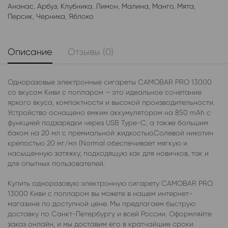
Ананас
,
Арбуз
,
Клубника
,
Лимон
,
Малина
,
Манго
,
Мята
,
Персик
,
Черника
,
Яблоко
Описание
Отзывы (0)
Одноразовые электронные сигареты CAMOBAR PRO 13000
со вкусом Киви с попларом – это идеальное сочетание
яркого вкуса, компактности и высокой производительности.
Устройство оснащено емким аккумулятором на 850 mAh с
функцией подзарядки через USB Type-C, а также большим
баком на 20 мл с премиальной жидкостью.Солевой никотин
крепостью 20 мг/мл (Normal обеспечивает мягкую и
насыщенную затяжку, подходящую как для новичков, так и
для опытных пользователей.
Купить одноразовую электронную сигарету CAMOBAR PRO
13000 Киви с попларом вы можете в нашем интернет-
магазине по доступной цене. Мы предлагаем быструю
доставку по Санкт-Петербургу и всей России. Оформляйте
заказ онлайн, и мы доставим его в кратчайшие сроки