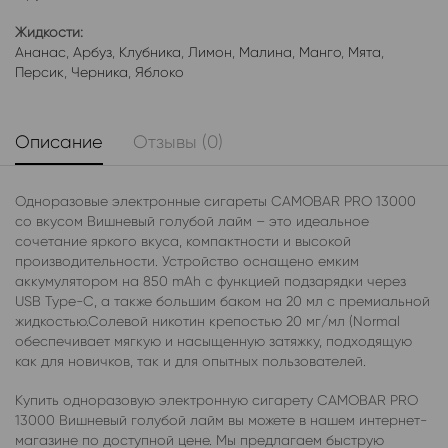
Жидкости:
Ананас
,
Арбуз
,
Клубника
,
Лимон
,
Малина
,
Манго
,
Мята
,
Персик
,
Черника
,
Яблоко
Описание
Отзывы (0)
Одноразовые электронные сигареты CAMOBAR PRO 13000
со вкусом Вишневый голубой лайм – это идеальное
сочетание яркого вкуса, компактности и высокой
производительности. Устройство оснащено емким
аккумулятором на 850 mAh с функцией подзарядки через
USB Type-C, а также большим баком на 20 мл с премиальной
жидкостью.Солевой никотин крепостью 20 мг/мл (Normal
обеспечивает мягкую и насыщенную затяжку, подходящую
как для новичков, так и для опытных пользователей.
Купить одноразовую электронную сигарету CAMOBAR PRO
13000 Вишневый голубой лайм вы можете в нашем интернет-
магазине по доступной цене. Мы предлагаем быструю