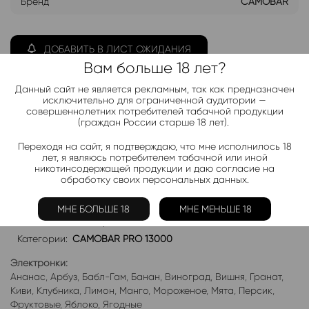
Бренд
CAMOBAR
ДОБАВИТЬ В ЛИСТ ОЖИДАНИЯ
Вам больше 18 лет?
Хочу дешевле
Данный сайт не является рекламным, так как предназначен
исключительно для ограниченной аудитории —
совершеннолетних потребителей табачной продукции
(граждан России старше 18 лет).
Telegram-канал 2000+
Переходя на сайт, я подтверждаю, что мне исполнилось 18
Актуальные новинки и акции каждые день!
лет, я являюсь потребителем табачной или иной
никотинсодержащей продукции и даю согласие на
Подписаться
обработку своих персональных данных.
МНЕ БОЛЬШЕ 18
МНЕ МЕНЬШЕ 18
Добавить в избранное
Категории:
CAMOBAR PRO 13000
Электронки:
Ананас
,
Арбуз
,
Бабл-Гам
,
Банан
,
Виноград
,
Вишня
,
Гранат
,
Киви
,
Клубника
,
Лимон
,
Манго
,
Мороженое
,
Мята
,
Персик
,
Фруктовые
,
Яблоко
,
Ягодные