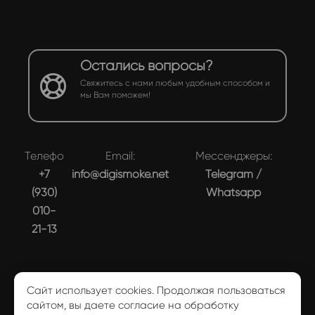
Остались вопросы?
Свяжитесь с нами любым удобным способом и
мы Вам поможем!
Телефон:
Email:
Мессенджеры:
+7
info@digismoke.net
Telegram
/
(930)
Whatsapp
010-
21-13
Сайт использует cookies. Продолжая пользоваться
сайтом, вы даете согласие на обработку