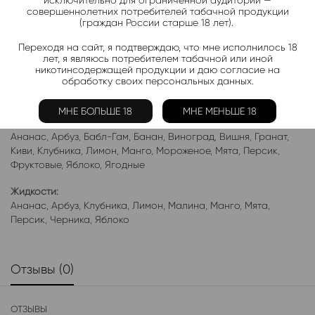
исключительно для ограниченной аудитории —
Актуальные новинки и акции каждые день!
совершеннолетних потребителей табачной продукции
(граждан России старше 18 лет).
Подписаться
Переходя на сайт, я подтверждаю, что мне исполнилось 18
лет, я являюсь потребителем табачной или иной
никотинсодержащей продукции и даю согласие на
Добавить в избранное
обработку своих персональных данных.
Категории:
CAMOBAR Samorebar 10000
МНЕ БОЛЬШЕ 18
МНЕ МЕНЬШЕ 18
Электронки:
Ананас
,
Арбуз
,
Бабл-Гам
,
Банан
,
Виноград
,
Вишня
,
Гранат
,
Киви
,
Клубника
,
Лимон
,
Манго
,
Мороженое
,
Мята
,
Персик
,
Фруктовые
,
Яблоко
,
Ягодные
Жидкости:
Ананас
,
Арбуз
,
Клубника
,
Лимон
,
Малина
,
Манго
,
Мята
,
Персик
,
Черника
,
Яблоко
Отзывы (0)
ОТЗЫВЫ