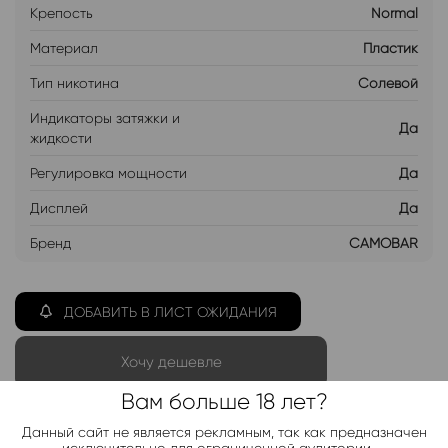
Крепость
Normal
Материал
Пластик
Тип никотина
Солевой
Индикаторы затяжки и
Да
жидкости
Регулировка мощности
Да
Дисплей
Да
Бренд
CAMOBAR
ДОБАВИТЬ В ЛИСТ ОЖИДАНИЯ
Хочу дешевле
Вам больше 18 лет?
Telegram-канал 2000+
Данный сайт не является рекламным, так как предназначен