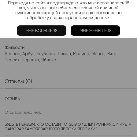
Переходя на сайт, я подтверждаю, что мне исполнилось 18
Категории:
CAMOBAR Samorebar 10000
лет, я являюсь потребителем табачной или иной
никотинсодержащей продукции и даю согласие на
обработку своих персональных данных.
Электронки:
Ананас
,
Арбуз
,
Бабл-Гам
,
Банан
,
Виноград
,
Вишня
,
Гранат
,
Киви
,
Клубника
,
Лимон
,
Манго
,
Мороженое
,
Мята
,
Персик
,
МНЕ БОЛЬШЕ 18
МНЕ МЕНЬШЕ 18
Фруктовые
,
Яблоко
,
Ягодные
Жидкости:
Ананас
,
Арбуз
,
Клубника
,
Лимон
,
Малина
,
Манго
,
Мята
,
Персик
,
Черника
,
Яблоко
Отзывы (0)
ОТЗЫВЫ
Отзывов пока нет.
БУДЬТЕ ПЕРВЫМ, КТО ОСТАВИТ ОТЗЫВ О “ЭЛЕКТРОННАЯ СИГАРЕТА
CAMOBAR SAMOREBAR 10000 ЯБЛОКИ ПЕРСИКИ”