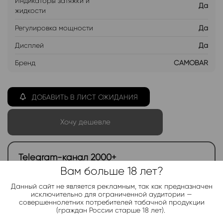
Индикаторы затяжки и
Да
жидкости
Регулировка мощности
Да
Дисплей
Да
Бренд
CAMOBAR
ДОБАВИТЬ В ЛИСТ ОЖИДАНИЯ
Хочу дешевле
Telegram-канал 2000+
Вам больше 18 лет?
Актуальные новинки и акции каждые день!
Данный сайт не является рекламным, так как предназначен
Подписаться
исключительно для ограниченной аудитории —
совершеннолетних потребителей табачной продукции
(граждан России старше 18 лет).
Добавить в избранное