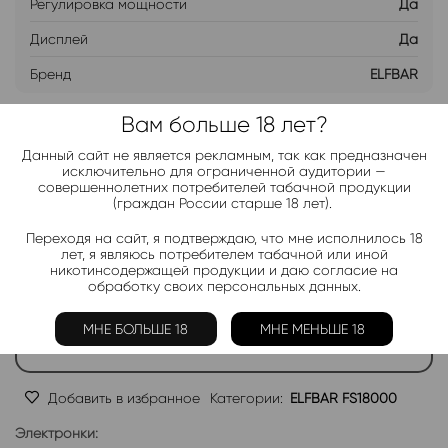
Регулировка мощности
Да
Дисплей
Да
Бренд
ELFBAR
Вам больше 18 лет?
ДОБАВИТЬ В ЛИСТ ОЖИДАНИЯ
Данный сайт не является рекламным, так как предназначен
исключительно для ограниченной аудитории —
совершеннолетних потребителей табачной продукции
Хочу дешевле
(граждан России старше 18 лет).
Переходя на сайт, я подтверждаю, что мне исполнилось 18
лет, я являюсь потребителем табачной или иной
Telegram-канал 2000+
никотинсодержащей продукции и даю согласие на
обработку своих персональных данных.
Актуальные новинки и акции каждые день!
Подписаться
МНЕ БОЛЬШЕ 18
МНЕ МЕНЬШЕ 18
Добавить в избранное
Категории:
ELFBAR FS18000
Электронки: