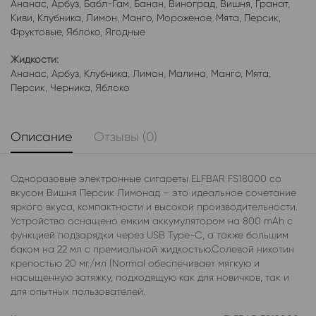
Ананас
,
Арбуз
,
Бабл-Гам
,
Банан
,
Виноград
,
Вишня
,
Гранат
,
Киви
,
Клубника
,
Лимон
,
Манго
,
Мороженое
,
Мята
,
Персик
,
Фруктовые
,
Яблоко
,
Ягодные
Жидкости:
Ананас
,
Арбуз
,
Клубника
,
Лимон
,
Малина
,
Манго
,
Мята
,
Персик
,
Черника
,
Яблоко
Описание
Отзывы (0)
Одноразовые электронные сигареты ELFBAR FS18000 со
вкусом Вишня Персик Лимонад – это идеальное сочетание
яркого вкуса, компактности и высокой производительности.
Устройство оснащено емким аккумулятором на 800 mAh с
функцией подзарядки через USB Type-C, а также большим
баком на 22 мл с премиальной жидкостью.Солевой никотин
крепостью 20 мг/мл (Normal обеспечивает мягкую и
насыщенную затяжку, подходящую как для новичков, так и
для опытных пользователей.