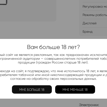
Регулировка м
Режимы работ
Дисплей
Бренд
Вам больше 18 лет?
ДОБАВИТ
ый сайт не является рекламным, так как предназначен исключит
ограниченной аудитории — совершеннолетних потребителей таб
продукции (граждан России старше 18 лет).
еходя на сайт, я подтверждаю, что мне исполнилось 18 лет, я явл
требителем табачной или иной никотинсодержащей продукции и 
Telegram-
согласие на обработку своих персональных данных.
Актуальные н
МНЕ БОЛЬШЕ 18
МНЕ МЕНЬШЕ 18
Добавить в 
Электронки: