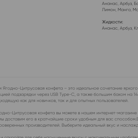
Ананас
,
Арбуз
,
Б
Лимон
,
Манго
,
Мо
Жидкости:
Ананас
,
Арбуз
,
К
 Ягодно-Цитрусовая конфета – это идеальное сочетание яркого 
ией подзарядки через USB Type-C, а также большим баком на 14
ходящую как для новичков, так и для опытных пользователей.
одно-Цитрусовая конфета вы можете в нашем интернет-магазине 
 мы доставим его в кратчайшие сроки удобным для вас способом
проверенных производителей. Выберите идеальный вкус и наслаж
и откройте для себя насыщенные вкусы с максимальным удобств