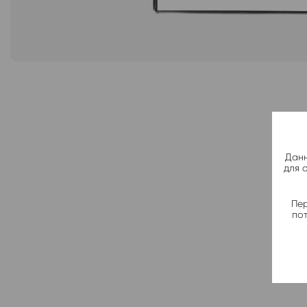
Данн
для 
Пер
по