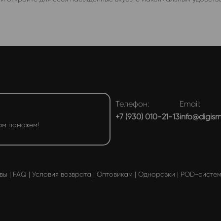
Телефон:
Email:
+7 (930) 010-21-13
info@digis
ам поможем!
вы
|
FAQ
|
Условия возврата
|
Оптовикам
|
Одноразки
|
POD-систе