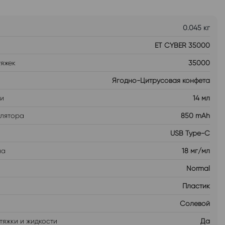
0.045 кг
ET CYBER 35000
тяжек
35000
Ягодно-Цитрусовая конфета
ти
14 мл
улятора
850 mAh
USB Type-C
на
18 мг/мл
Normal
Пластик
Солевой
тяжки и жидкости
Да