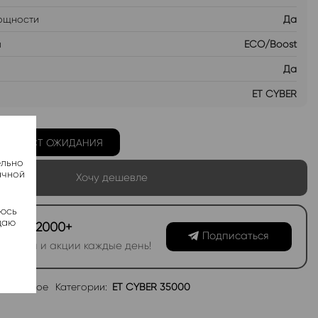
ощности
Да
ы
ECO/Boost
Да
ET CYBER
Ь В ЛИСТ ОЖИДАНИЯ
ельно
ачной
Хочу дешевле
яюсь
даю
канал 2000+
Подписаться
овинки и акции каждые день!
избранное
Категории:
ET CYBER 35000