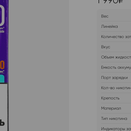
1 990
₽
Вес
Линейка
Количество за
Вкус
Объем жидкос
Емкость аккум
Порт зарядки
Кол-во никоти
Крепость
Материал
Тип никотина
Индикаторы за