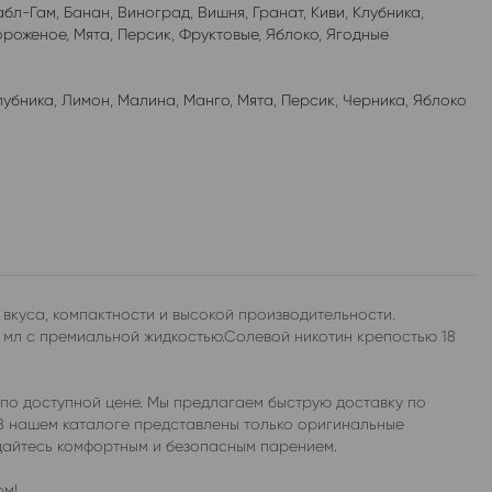
абл-Гам
,
Банан
,
Виноград
,
Вишня
,
Гранат
,
Киви
,
Клубника
,
роженое
,
Мята
,
Персик
,
Фруктовые
,
Яблоко
,
Ягодные
лубника
,
Лимон
,
Малина
,
Манго
,
Мята
,
Персик
,
Черника
,
Яблоко
вкуса, компактности и высокой производительности.
 мл с премиальной жидкостью.Солевой никотин крепостью 18
по доступной цене. Мы предлагаем быструю доставку по
.В нашем каталоге представлены только оригинальные
дайтесь комфортным и безопасным парением.
ом!