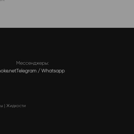
Мессенджеры:
moke.net
Telegram
/
Whatsapp
мы
|
Жидкости