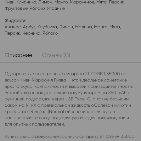
Киви
,
Клубника
,
Лимон
,
Манго
,
Мороженое
,
Мята
,
Персик
,
Фруктовые
,
Яблоко
,
Ягодные
Жидкости:
Ананас
,
Арбуз
,
Клубника
,
Лимон
,
Малина
,
Манго
,
Мята
,
Персик
,
Черника
,
Яблоко
Описание
Отзывы (0)
Одноразовые электронные сигареты ET CYBER 35000 со
вкусом Киви Маракуйя Гуава – это идеальное сочетание
яркого вкуса, компактности и высокой производительности.
Устройство оснащено емким аккумулятором на 850 mAh с
функцией подзарядки через USB Type-C, а также большим
баком на 14 мл с премиальной жидкостью.Солевой никотин
крепостью 18 мг/мл (Normal обеспечивает мягкую и
насыщенную затяжку, подходящую как для новичков, так и
для опытных пользователей.
Купить одноразовую электронную сигарету ET CYBER 35000