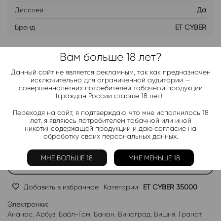
Дисплей
Да
Бренд
ET CYBER
Вам больше 18 лет?
ДОБАВИТЬ В ЛИСТ ОЖИДАНИЯ
Данный сайт не является рекламным, так как предназначен
исключительно для ограниченной аудитории —
Хочу дешевле
совершеннолетних потребителей табачной продукции
(граждан России старше 18 лет).
Переходя на сайт, я подтверждаю, что мне исполнилось 18
Telegram-канал 2000+
лет, я являюсь потребителем табачной или иной
никотинсодержащей продукции и даю согласие на
Актуальные новинки и акции каждые день!
обработку своих персональных данных.
Подписаться
МНЕ БОЛЬШЕ 18
МНЕ МЕНЬШЕ 18
Добавить в избранное
Категории:
ET CYBER 35000
Электронки:
Ананас
,
Арбуз
,
Бабл-Гам
,
Банан
,
Виноград
,
Вишня
,
Гранат
,