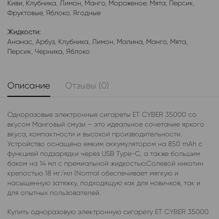
Киви
,
Клубника
,
Лимон
,
Манго
,
Мороженое
,
Мята
,
Персик
,
Фруктовые
,
Яблоко
,
Ягодные
Жидкости:
Ананас
,
Арбуз
,
Клубника
,
Лимон
,
Малина
,
Манго
,
Мята
,
Персик
,
Черника
,
Яблоко
Описание
Отзывы (0)
Одноразовые электронные сигареты ET CYBER 35000 со
вкусом Манговый смузи – это идеальное сочетание яркого
вкуса, компактности и высокой производительности.
Устройство оснащено емким аккумулятором на 850 mAh с
функцией подзарядки через USB Type-C, а также большим
баком на 14 мл с премиальной жидкостью.Солевой никотин
крепостью 18 мг/мл (Normal обеспечивает мягкую и
насыщенную затяжку, подходящую как для новичков, так и
для опытных пользователей.
Купить одноразовую электронную сигарету ET CYBER 35000