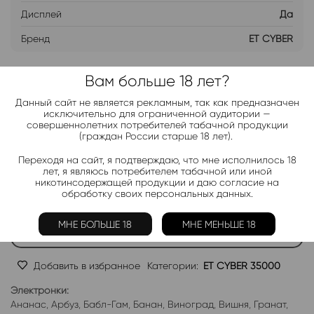
Дисплей
Да
Бренд
ET CYBER
Вам больше 18 лет?
ДОБАВИТЬ В ЛИСТ ОЖИДАНИЯ
Данный сайт не является рекламным, так как предназначен
исключительно для ограниченной аудитории —
Хочу дешевле
совершеннолетних потребителей табачной продукции
(граждан России старше 18 лет).
Переходя на сайт, я подтверждаю, что мне исполнилось 18
Telegram-канал 2000+
лет, я являюсь потребителем табачной или иной
никотинсодержащей продукции и даю согласие на
Актуальные новинки и акции каждые день!
обработку своих персональных данных.
Подписаться
МНЕ БОЛЬШЕ 18
МНЕ МЕНЬШЕ 18
Добавить в избранное
Категории:
ET CYBER 35000
Электронки:
Ананас
,
Арбуз
,
Бабл-Гам
,
Банан
,
Виноград
,
Вишня
,
Гранат
,