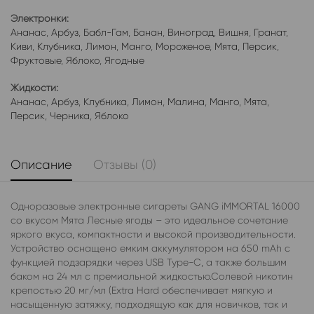
Электронки:
Ананас
,
Арбуз
,
Бабл-Гам
,
Банан
,
Виноград
,
Вишня
,
Гранат
,
Киви
,
Клубника
,
Лимон
,
Манго
,
Мороженое
,
Мята
,
Персик
,
Фруктовые
,
Яблоко
,
Ягодные
Жидкости:
Ананас
,
Арбуз
,
Клубника
,
Лимон
,
Малина
,
Манго
,
Мята
,
Персик
,
Черника
,
Яблоко
Описание
Отзывы (0)
Одноразовые электронные сигареты GANG iMMORTAL 16000
со вкусом Мята Лесные ягоды – это идеальное сочетание
яркого вкуса, компактности и высокой производительности.
Устройство оснащено емким аккумулятором на 650 mAh с
функцией подзарядки через USB Type-C, а также большим
баком на 24 мл с премиальной жидкостью.Солевой никотин
крепостью 20 мг/мл (Extra Hard обеспечивает мягкую и
насыщенную затяжку, подходящую как для новичков, так и