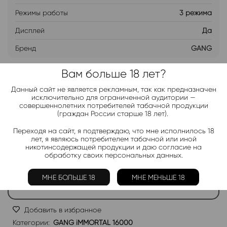
Режимы работы
3 режима
Дисплей
Да
Бренд
GANG
Вам больше 18 лет?
ДОБАВИТЬ В ЛИСТ ОЖИДАНИЯ
Данный сайт не является рекламным, так как предназначен
исключительно для ограниченной аудитории —
совершеннолетних потребителей табачной продукции
Хочу дешевле
(граждан России старше 18 лет).
Переходя на сайт, я подтверждаю, что мне исполнилось 18
лет, я являюсь потребителем табачной или иной
Telegram-канал 2000+
никотинсодержащей продукции и даю согласие на
обработку своих персональных данных.
Актуальные новинки и акции каждые день!
Подписаться
МНЕ БОЛЬШЕ 18
МНЕ МЕНЬШЕ 18
Добавить в избранное
Категории:
GANG iMMORTAL 16000