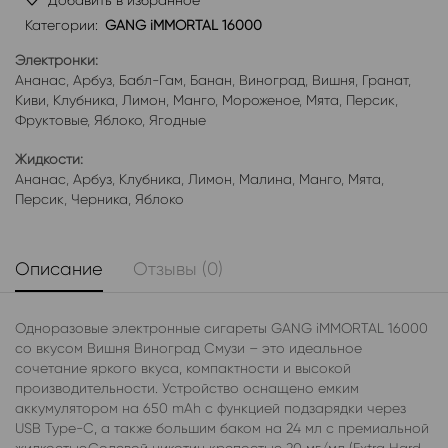
Добавить в избранное
Категории:
GANG iMMORTAL 16000
Электронки:
Ананас
,
Арбуз
,
Бабл-Гам
,
Банан
,
Виноград
,
Вишня
,
Гранат
,
Киви
,
Клубника
,
Лимон
,
Манго
,
Мороженое
,
Мята
,
Персик
,
Фруктовые
,
Яблоко
,
Ягодные
Жидкости:
Ананас
,
Арбуз
,
Клубника
,
Лимон
,
Малина
,
Манго
,
Мята
,
Персик
,
Черника
,
Яблоко
Описание
Отзывы (0)
Одноразовые электронные сигареты GANG iMMORTAL 16000
со вкусом Вишня Виноград Смузи – это идеальное
сочетание яркого вкуса, компактности и высокой
производительности. Устройство оснащено емким
аккумулятором на 650 mAh с функцией подзарядки через
USB Type-C, а также большим баком на 24 мл с премиальной