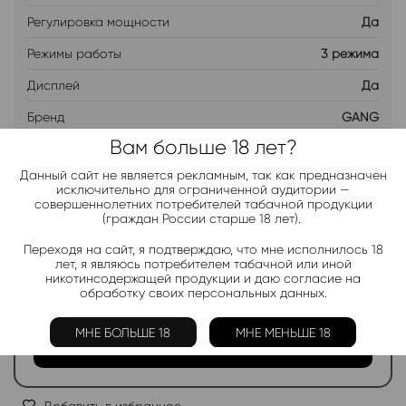
Регулировка мощности
Да
Режимы работы
3 режима
Дисплей
Да
Бренд
GANG
Вам больше 18 лет?
Данный сайт не является рекламным, так как предназначен
ДОБАВИТЬ В ЛИСТ ОЖИДАНИЯ
исключительно для ограниченной аудитории —
совершеннолетних потребителей табачной продукции
(граждан России старше 18 лет).
Хочу дешевле
Переходя на сайт, я подтверждаю, что мне исполнилось 18
лет, я являюсь потребителем табачной или иной
никотинсодержащей продукции и даю согласие на
Telegram-канал 2000+
обработку своих персональных данных.
Актуальные новинки и акции каждые день!
МНЕ БОЛЬШЕ 18
МНЕ МЕНЬШЕ 18
Подписаться