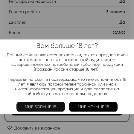
Регулировка мощности
Да
Режимы работы
3 режима
Дисплей
Да
Бренд
GANG
Вам больше 18 лет?
ДОБАВИТЬ В ЛИСТ ОЖИДАНИЯ
Данный сайт не является рекламным, так как предназначен
исключительно для ограниченной аудитории —
совершеннолетних потребителей табачной продукции
Хочу дешевле
(граждан России старше 18 лет).
Переходя на сайт, я подтверждаю, что мне исполнилось 18
лет, я являюсь потребителем табачной или иной
Telegram-канал 2000+
никотинсодержащей продукции и даю согласие на
обработку своих персональных данных.
Актуальные новинки и акции каждые день!
МНЕ БОЛЬШЕ 18
МНЕ МЕНЬШЕ 18
Подписаться
Добавить в избранное