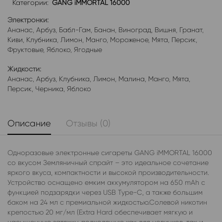
Категории:
GANG iMMORTAL 16000
Электронки:
Ананас
,
Арбуз
,
Бабл-Гам
,
Банан
,
Виноград
,
Вишня
,
Гранат
,
Киви
,
Клубника
,
Лимон
,
Манго
,
Мороженое
,
Мята
,
Персик
,
Фруктовые
,
Яблоко
,
Ягодные
Жидкости:
Ананас
,
Арбуз
,
Клубника
,
Лимон
,
Малина
,
Манго
,
Мята
,
Персик
,
Черника
,
Яблоко
Описание
Отзывы (0)
Одноразовые электронные сигареты GANG iMMORTAL 16000
со вкусом Земляничный спрайт – это идеальное сочетание
яркого вкуса, компактности и высокой производительности.
Устройство оснащено емким аккумулятором на 650 mAh с
функцией подзарядки через USB Type-C, а также большим
баком на 24 мл с премиальной жидкостью.Солевой никотин
крепостью 20 мг/мл (Extra Hard обеспечивает мягкую и