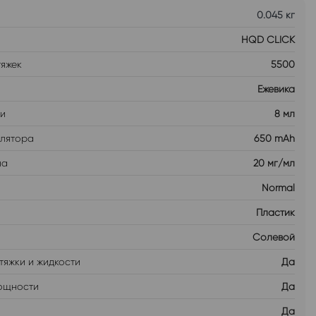
0.045 кг
HQD CLICK
тяжек
5500
Ежевика
ти
8 мл
улятора
650 mAh
на
20 мг/мл
Normal
Пластик
Солевой
тяжки и жидкости
Да
ощности
Да
Да