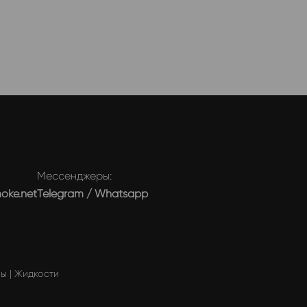
Мессенджеры:
moke.net
Telegram
/
Whatsapp
мы
|
Жидкости