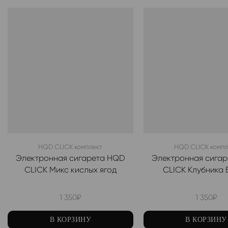
HQD CLICK комплект
HQD CLICK компл
Электронная сигарета HQD
Электронная сига
CLICK Микс кислых ягод
CLICK Клубника 
1 350
₽
1 350
₽
В КОРЗИНУ
В КОРЗИНУ