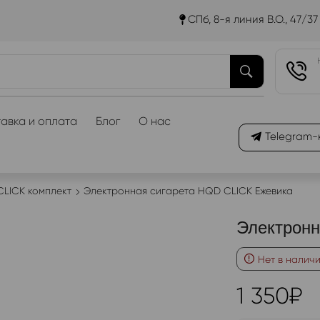
СПб, 8-я линия В.О., 47/37
авка и оплата
Блог
О нас
Telegram-
LICK комплект
Электронная сигарета HQD CLICK Ежевика
Электронн
Нет в налич
1 350
₽