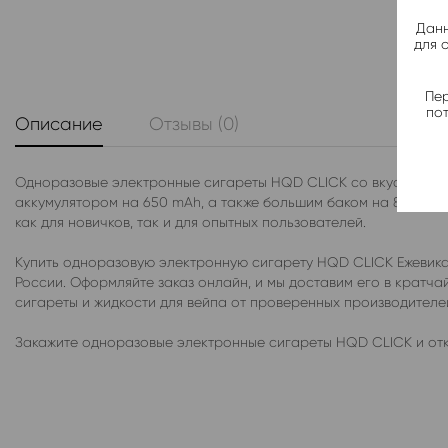
Данн
для 
Пер
по
Описание
Отзывы (0)
Одноразовые электронные сигареты HQD CLICK со вкусом Ежев
аккумулятором на 650 mAh, а также большим баком на 8 мл с 
как для новичков, так и для опытных пользователей.
Купить одноразовую электронную сигарету HQD CLICK Ежевика 
России. Оформляйте заказ онлайн, и мы доставим его в крат
сигареты и жидкости для вейпа от проверенных производител
Закажите одноразовые электронные сигареты HQD CLICK и отк