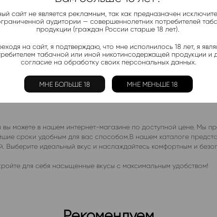
ый сайт не является рекламным, так как предназначен исключит
ограниченной аудитории — совершеннолетних потребителей таб
продукции (граждан России старше 18 лет).
еходя на сайт, я подтверждаю, что мне исполнилось 18 лет, я явл
требителем табачной или иной никотинсодержащей продукции и 
согласие на обработку своих персональных данных.
МНЕ БОЛЬШЕ 18
МНЕ МЕНЬШЕ 18
ика – это идеальное сочетание яркого вкуса, компактности и в
премиальной жидкостью.Солевой никотин крепостью 20 мг/мл (No
вы можете в нашем интернет-магазине по доступной цене. Мы пр
чайшие сроки удобным для вас способом.В нашем каталоге предс
ей. Выберите идеальный вкус и наслаждайтесь комфортным и без
ройте для себя насыщенные вкусы с максимальным удобством!
Рекомендуем