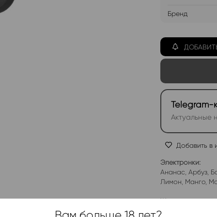
Бренд
ДОБАВИТ
Telegram-
Актуальные н
Добавить в 
Электронки:
Ананас
,
Арбуз
,
Б
Лимон
,
Манго
,
Мо
Жидкости:
Ананас
,
Арбуз
,
К
Вам больше 18 лет?