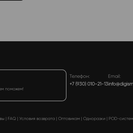
Телефон:
Email:
+7 (930) 010-21-13
info@digis
ам поможем!
вы
|
FAQ
|
Условия возврата
|
Оптовикам
|
Одноразки
|
POD-систе