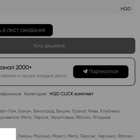
HQD
Ь В ЛИСТ ОЖИДАНИЯ
Хочу дешевле
канал 2000+
Подписаться
овинки и акции каждые день!
избранное
Категории:
HQD CLICK комплект
абл-Гам
,
Банан
,
Виноград
,
Вишня
,
Гранат
,
Киви
,
Клубника
,
роженое
,
Мята
,
Персик
,
Фруктовые
,
Яблоко
,
Ягодные
лубника
,
Лимон
,
Малина
,
Манго
,
Мята
,
Персик
,
Черника
,
Яблоко