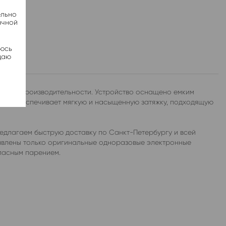
ельно
ачной
яюсь
даю
ысокой производительности. Устройство оснащено емким
rmal обеспечивает мягкую и насыщенную затяжку, подходящую
едлагаем быструю доставку по Санкт-Петербургу и всей
тавлены только оригинальные одноразовые электронные
опасным парением.