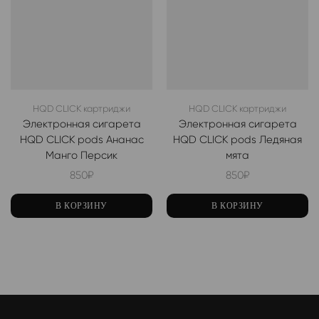
HQD CLICK картриджи
HQD CLICK картриджи
Электронная сигарета
Электронная сигарета
HQD CLICK pods Ананас
HQD CLICK pods Ледяная
Манго Персик
мята
850
₽
850
₽
В КОРЗИНУ
В КОРЗИНУ