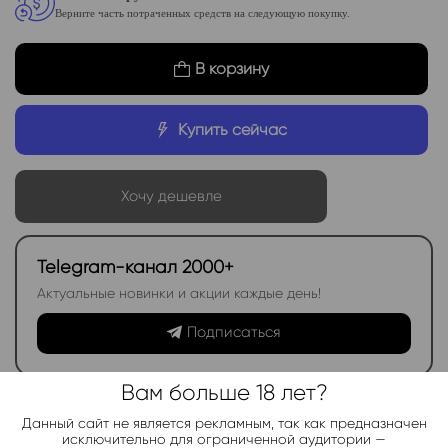
Верните часть потраченных средств на следующую покупку.
В корзину
Купить сейчас
Хочу дешевле
Telegram-канал 2000+
Актуальные новинки и акции каждые день!
Подписаться
Вам больше 18 лет?
Добавить в избранное
Категории:
HQD CLICK картриджи
Данный сайт не является рекламным, так как предназначен
исключительно для ограниченной аудитории —