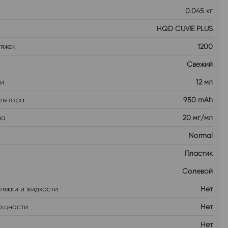
0.045 кг
HQD CUVIE PLUS
тяжек
1200
Свежий
ти
12 мл
улятора
950 mAh
на
20 мг/мл
Normal
Пластик
Солевой
тяжки и жидкости
Нет
ощности
Нет
Нет