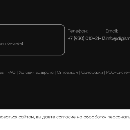
Телефон:
Email:
+7 (930) 010-21-13
info@digis
ам поможем!
вы
|
FAQ
|
Условия возврата
|
Оптовикам
|
Одноразки
|
POD-систе
ичной офертой ♥ DIGISMOKE 2026
Политика конфиденциаль
зоваться сайтом, вы даете согласие на обработку персонал