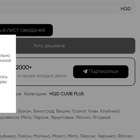
HQD
Ь В ЛИСТ ОЖИДАНИЯ
Хочу дешевле
ельно
ачной
канал 2000+
Подписаться
овинки и акции каждые день!
яюсь
даю
избранное
Категории:
HQD CUVIE PLUS
абл-Гам
,
Банан
,
Виноград
,
Вишня
,
Гранат
,
Киви
,
Клубника
,
роженое
,
Мята
,
Персик
,
Фруктовые
,
Яблоко
,
Ягодные
лубника
,
Лимон
,
Малина
,
Манго
,
Мята
,
Персик
,
Черника
,
Яблоко