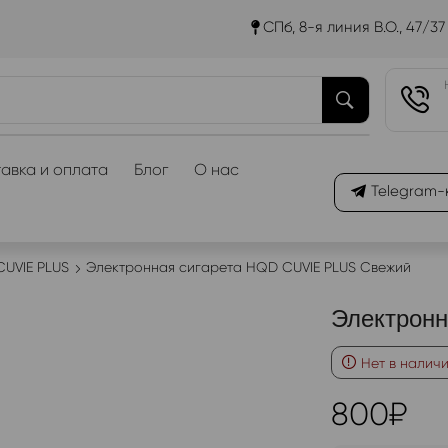
СПб, 8-я линия В.О., 47/37
авка и оплата
Блог
О нас
Telegram-
UVIE PLUS
Электронная сигарета HQD CUVIE PLUS Свежий
Электронн
Нет в налич
800
₽