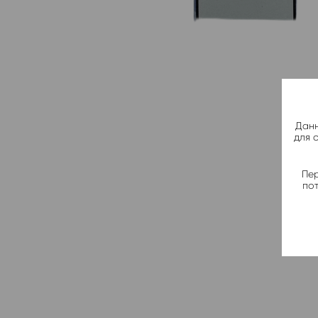
Данн
для 
Пер
по