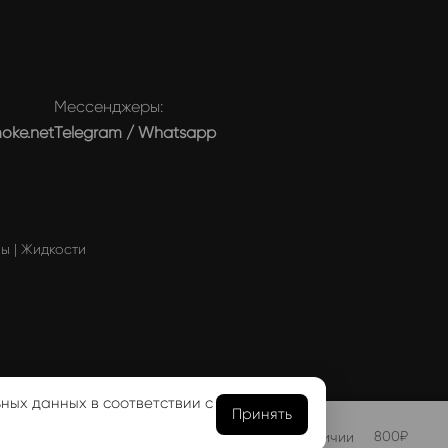
Мессенджеры:
moke.net
Telegram
/
Whatsapp
мы
|
Жидкости
ности
ьных данных в соответствии с
Принять
800
₽
Нет в наличии