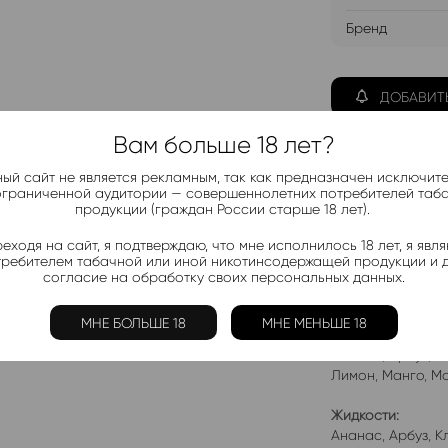
Бренд
ДОБАВИТ
Вам больше 18 лет?
ый сайт не является рекламным, так как предназначен исключит
ограниченной аудитории — совершеннолетних потребителей таб
продукции (граждан России старше 18 лет).
Telegram-
Актуальные н
еходя на сайт, я подтверждаю, что мне исполнилось 18 лет, я явл
требителем табачной или иной никотинсодержащей продукции и 
согласие на обработку своих персональных данных.
Добавить в 
МНЕ БОЛЬШЕ 18
МНЕ МЕНЬШЕ 18
Электронки:
Ананас
,
Арбуз
,
Б
Лимон
,
Манго
,
Мо
Жидкости:
Ананас
,
Арбуз
,
К