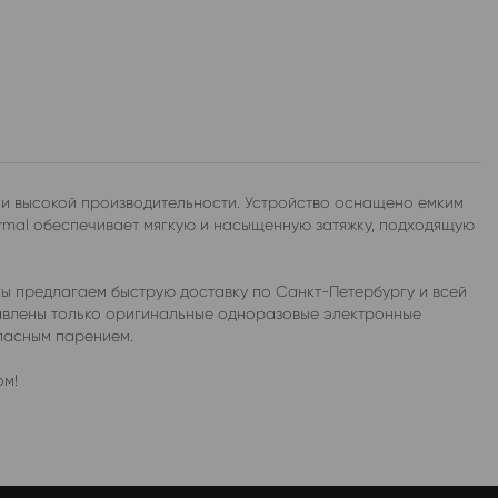
 и высокой производительности. Устройство оснащено емким
ormal обеспечивает мягкую и насыщенную затяжку, подходящую
Мы предлагаем быструю доставку по Санкт-Петербургу и всей
тавлены только оригинальные одноразовые электронные
опасным парением.
ом!