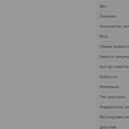
Вес
Линейка
Количество за
Вкус
Объем жидкос
Емкость аккум
Кол-во никоти
Крепость
Материал
Тип никотина
Индикаторы за
Регулировка м
Дисплей