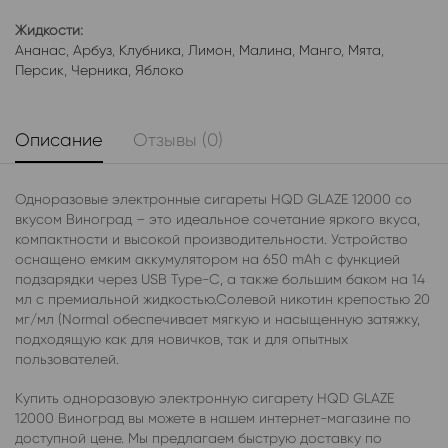
Жидкости:
Ананас
,
Арбуз
,
Клубника
,
Лимон
,
Малина
,
Манго
,
Мята
,
Персик
,
Черника
,
Яблоко
Описание
Отзывы (0)
Одноразовые электронные сигареты HQD GLAZE 12000 со
вкусом Виноград – это идеальное сочетание яркого вкуса,
компактности и высокой производительности. Устройство
оснащено емким аккумулятором на 650 mAh с функцией
подзарядки через USB Type-C, а также большим баком на 14
мл с премиальной жидкостью.Солевой никотин крепостью 20
мг/мл (Normal обеспечивает мягкую и насыщенную затяжку,
подходящую как для новичков, так и для опытных
пользователей.
Купить одноразовую электронную сигарету HQD GLAZE
12000 Виноград вы можете в нашем интернет-магазине по
доступной цене. Мы предлагаем быструю доставку по