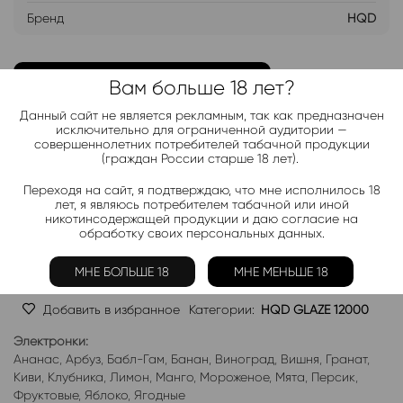
Бренд
HQD
ДОБАВИТЬ В ЛИСТ ОЖИДАНИЯ
Вам больше 18 лет?
Данный сайт не является рекламным, так как предназначен
Хочу дешевле
исключительно для ограниченной аудитории —
совершеннолетних потребителей табачной продукции
(граждан России старше 18 лет).
Telegram-канал 2000+
Переходя на сайт, я подтверждаю, что мне исполнилось 18
лет, я являюсь потребителем табачной или иной
Актуальные новинки и акции каждые день!
никотинсодержащей продукции и даю согласие на
обработку своих персональных данных.
Подписаться
МНЕ БОЛЬШЕ 18
МНЕ МЕНЬШЕ 18
Добавить в избранное
Категории:
HQD GLAZE 12000
Электронки:
Ананас
,
Арбуз
,
Бабл-Гам
,
Банан
,
Виноград
,
Вишня
,
Гранат
,
Киви
,
Клубника
,
Лимон
,
Манго
,
Мороженое
,
Мята
,
Персик
,
Фруктовые
,
Яблоко
,
Ягодные