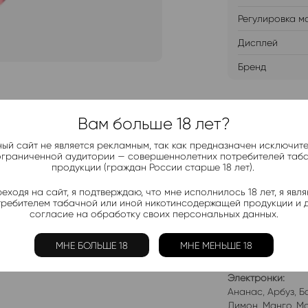
Регулировка м
Дисплей
Бренд
ДОБАВИТ
Вам больше 18 лет?
ый сайт не является рекламным, так как предназначен исключит
ограниченной аудитории — совершеннолетних потребителей таб
продукции (граждан России старше 18 лет).
еходя на сайт, я подтверждаю, что мне исполнилось 18 лет, я явл
Telegram-
требителем табачной или иной никотинсодержащей продукции и 
Актуальные н
согласие на обработку своих персональных данных.
МНЕ БОЛЬШЕ 18
МНЕ МЕНЬШЕ 18
Добавить в 
Электронки:
Ананас
,
Арбуз
,
Б
Лимон
,
Манго
,
Мо