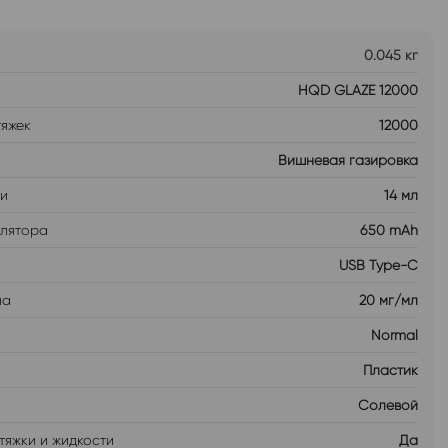
0.045 кг
HQD GLAZE 12000
тяжек
12000
Вишневая газировка
ти
14 мл
улятора
650 mAh
USB Type-C
на
20 мг/мл
Normal
Пластик
Солевой
тяжки и жидкости
Да