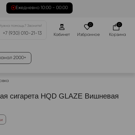
Ежедневно 10:00 - 00:00
0
0
Нужна помощь? Звоните!
+7 (930) 010-21-13
Кабинет
Избранное
Корзина
канал 2000+
овка
ная сигарета HQD GLAZE Вишневая
ии