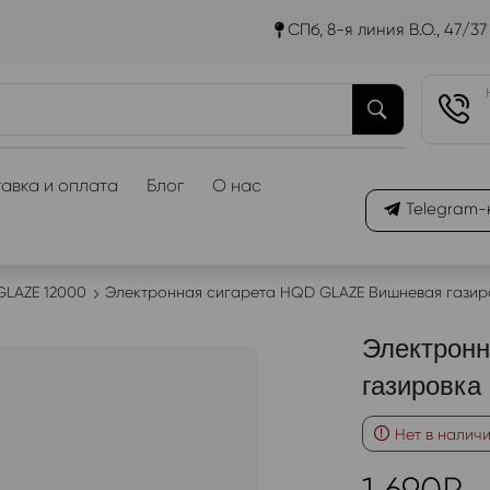
СПб, 8-я линия В.О., 47/37
авка и оплата
Блог
О нас
Telegram-
LAZE 12000
Электронная сигарета HQD GLAZE Вишневая газир
Электрон
газировка
Нет в налич