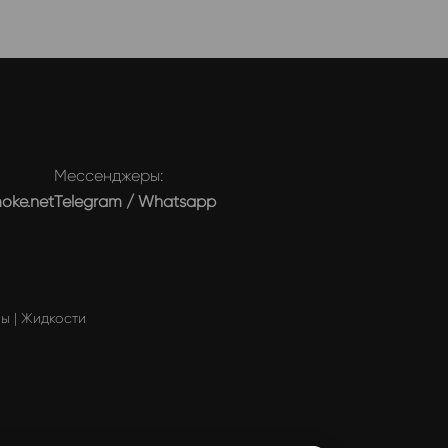
Мессенджеры:
moke.net
Telegram
/
Whatsapp
мы
|
Жидкости