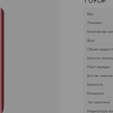
1 690
₽
Вес
Линейка
Количество за
Вкус
Объем жидкос
Емкость аккум
Порт зарядки
Кол-во никоти
Крепость
Материал
Тип никотина
Индикаторы за