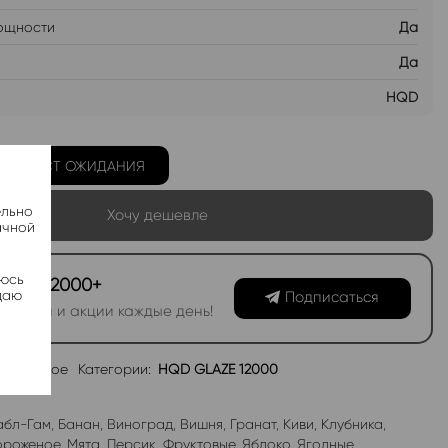
ощности
Да
Да
HQD
Ь В ЛИСТ ОЖИДАНИЯ
ельно
Хочу дешевле
ачной
яюсь
канал 2000+
даю
Подписаться
овинки и акции каждые день!
избранное
Категории:
HQD GLAZE 12000
абл-Гам
,
Банан
,
Виноград
,
Вишня
,
Гранат
,
Киви
,
Клубника
,
роженое
,
Мята
,
Персик
,
Фруктовые
,
Яблоко
,
Ягодные