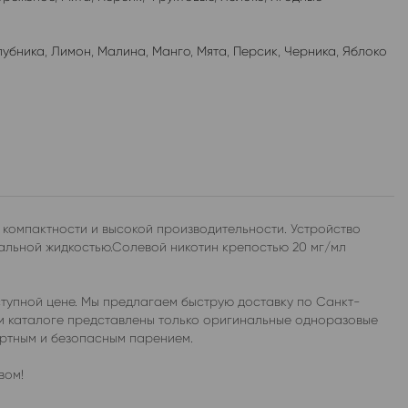
лубника
,
Лимон
,
Малина
,
Манго
,
Мята
,
Персик
,
Черника
,
Яблоко
 компактности и высокой производительности. Устройство
альной жидкостью.Солевой никотин крепостью 20 мг/мл
тупной цене. Мы предлагаем быструю доставку по Санкт-
ем каталоге представлены только оригинальные одноразовые
ортным и безопасным парением.
вом!