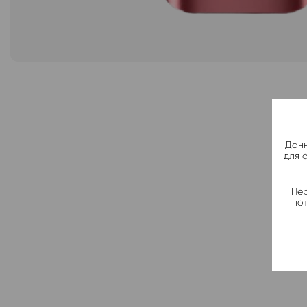
Данн
для 
Пер
по