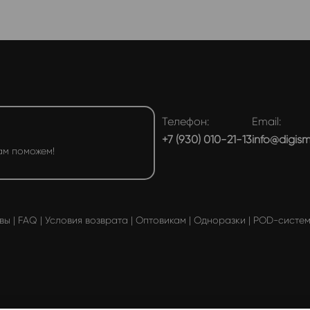
Телефон:
Email:
+7 (930) 010-21-13
info@digis
ам поможем!
вы
|
FAQ
|
Условия возврата
|
Оптовикам
|
Одноразки
|
POD-систе