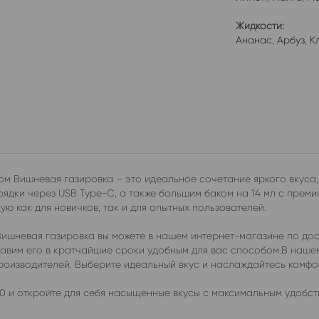
Жидкости:
Ананас
,
Арбуз
,
К
м Вишневая газировка – это идеальное сочетание яркого вкуса,
дки через USB Type-C, а также большим баком на 14 мл с преми
ю как для новичков, так и для опытных пользователей.
ишневая газировка вы можете в нашем интернет-магазине по дос
ставим его в кратчайшие сроки удобным для вас способом.В наш
производителей. Выберите идеальный вкус и наслаждайтесь комф
 и откройте для себя насыщенные вкусы с максимальным удобст