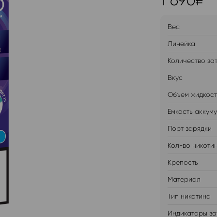
1 690
₽
Вес
Линейка
Количество за
Вкус
Объем жидкос
Емкость аккум
Порт зарядки
Кол-во никоти
Крепость
Материал
Тип никотина
Индикаторы за