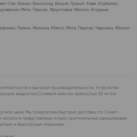
абл-Гам
,
Банан
,
Виноград
,
Вишня
,
Гранат
,
Киви
,
Клубника
,
роженое
,
Мята
,
Персик
,
Фруктовые
,
Яблоко
,
Ягодные
лубника
,
Лимон
,
Малина
,
Манго
,
Мята
,
Персик
,
Черника
,
Яблоко
омпактности и высокой производительности. Устройство
альной жидкостью.Солевой никотин крепостью 20 мг/мл
упной цене. Мы предлагаем быструю доставку по Санкт-
ем каталоге представлены только оригинальные одноразовые
ортным и безопасным парением.
бством!