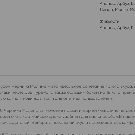
Ананас
,
Арбуз
,
Б
Лимон
,
Манго
,
Мо
Жидкости:
Ананас
,
Арбуз
,
К
сом Черника Малина – это идеальное сочетание яркого вкуса, к
дки через USB Type-C, а также большим баком на 18 мл с преми
ю как для новичков, так и для опытных пользователей.
 Черника Малина вы можете в нашем интернет-магазине по дост
ставим его в кратчайшие сроки удобным для вас способом.В наш
производителей. Выберите идеальный вкус и наслаждайтесь комф
000 и откройте для себя насыщенные вкусы с максимальным удо