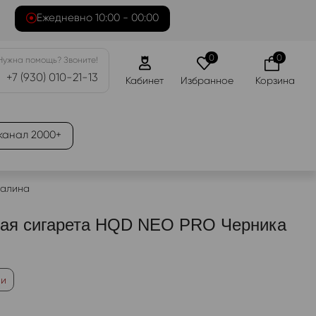
Ежедневно 10:00 - 00:00
0
0
Нужна помощь? Звоните!
+7 (930) 010-21-13
Кабинет
Избранное
Корзина
канал 2000+
Малина
ная сигарета HQD NEO PRO Черника
ии