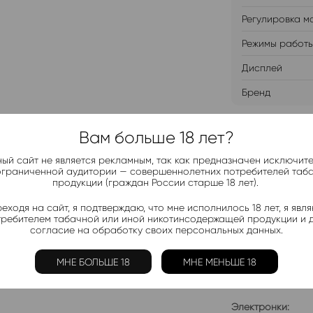
Регулировка м
Режимы работ
Дисплей
Бренд
Вам больше 18 лет?
ДОБАВИТ
ый сайт не является рекламным, так как предназначен исключит
ограниченной аудитории — совершеннолетних потребителей таб
продукции (граждан России старше 18 лет).
еходя на сайт, я подтверждаю, что мне исполнилось 18 лет, я явл
требителем табачной или иной никотинсодержащей продукции и 
Telegram-
согласие на обработку своих персональных данных.
Актуальные н
МНЕ БОЛЬШЕ 18
МНЕ МЕНЬШЕ 18
Добавить в 
Электронки: