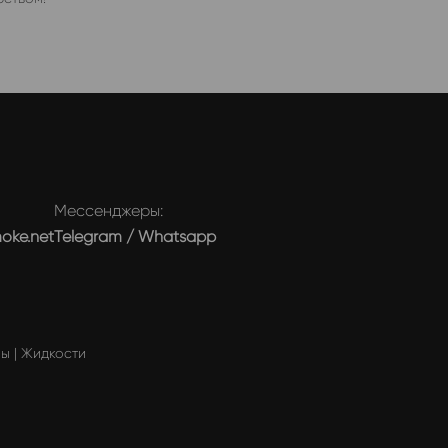
Мессенджеры:
moke.net
Telegram
/
Whatsapp
мы
|
Жидкости