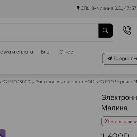
СПб, 8-я линия В.О., 47/37
авка и оплата
Блог
О нас
Telegram-
NEO PRO 18000
Электронная сигарета HQD NEO PRO Черника 
Электрон
Малина
Нет в налич