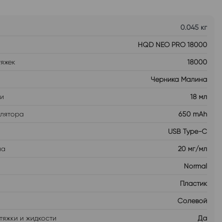
0.045 кг
HQD NEO PRO 18000
тяжек
18000
Черника Малина
ти
18 мл
улятора
650 mAh
USB Type-C
на
20 мг/мл
Normal
Пластик
Солевой
тяжки и жидкости
Да