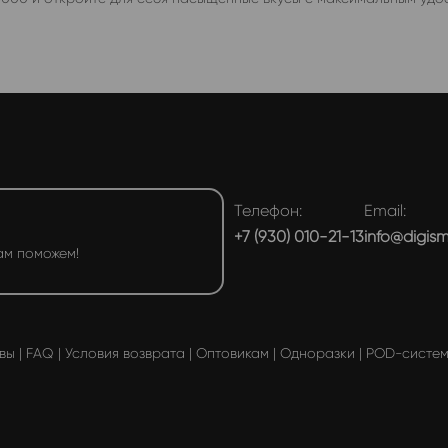
Телефон:
Email:
+7 (930) 010-21-13
info@digis
ам поможем!
вы
|
FAQ
|
Условия возврата
|
Оптовикам
|
Одноразки
|
POD-систе