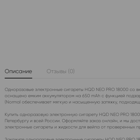
Описание
Отзывы (0)
Одноразовые электронные сигареты HQD NEO PRO 18000 со вку
оснащено емким аккумулятором на 650 mAh с функцией подзаря
(Normal обеспечивает мягкую и насыщенную затяжку, подходящу
Купить одноразовую электронную сигарету HQD NEO PRO 18000
Петербургу и всей России. Оформляйте заказ онлайн, и мы до
электронные сигареты и жидкости для вейпа от проверенных 
Закажите одноразовые электронные сигареты HQD NEO PRO 18