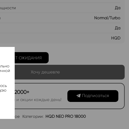
ощности
Да
ы
Normal/Turbo
Да
HQD
Ь В ЛИСТ ОЖИДАНИЯ
ельно
ачной
Хочу дешевле
яюсь
даю
канал 2000+
Подписаться
овинки и акции каждые день!
избранное
Категории:
HQD NEO PRO 18000