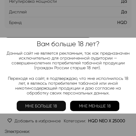
Регулировка мощности
Да
Дисплей
Да
Бренд
HQD
Вам больше 18 лет?
ДОБАВИТЬ В ЛИСТ ОЖИДАНИЯ
Данный сайт не является рекламным, так как предназначен
исключительно для ограниченной аудитории —
Хочу дешевле
совершеннолетних потребителей табачной продукции
(граждан России старше 18 лет).
Переходя на сайт, я подтверждаю, что мне исполнилось 18
Telegram-канал 2000+
лет, я являюсь потребителем табачной или иной
никотинсодержащей продукции и даю согласие на
Актуальные новинки и акции каждые день!
обработку своих персональных данных.
Подписаться
МНЕ БОЛЬШЕ 18
МНЕ МЕНЬШЕ 18
Добавить в избранное
Категории:
HQD NEO X 25000
Электронки: