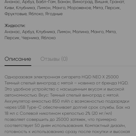
Ананас
,
Арбуз
,
Бабл-Гам
,
Банан
,
Виноград
,
Вишня
,
Гранат
,
Киви
,
Клубника
,
Лимон
,
Манго
,
Мороженое
,
Мята
,
Персик
,
Фруктовые
,
Яблоко
,
Ягодные
Жидкости:
Ананас
,
Арбуз
,
Клубника
,
Лимон
,
Малина
,
Манго
,
Мята
,
Персик
,
Черника
,
Яблоко
Описание
Отзывы (0)
Одноразовая электронная сигарета HQD NEO X 25000
Темный спелый виноград с мятой – новинка от бренда HQD.
Это удобное устройство с насыщенным вкусом и высокой
автономностью. Вкус: Темный спелый виноград с мятой.
Аккумулятор емкостью 850 mAh с возможностью подзарядки
через USB Type-C обеспечивает долгий срок службы. Бак на
18 мл с Солевой никотином крепостью 2% (20 мг/мл)
позволяет совершить до 25000 затяжек, что примерно
соответствует 50 дням использования. Компактный дизайн,
готовность к использованию сразу после покупки и высокая