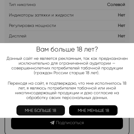
Тип никотина
Солевой
Индикаторы затяжки и жидкости
Нет
Регулировка мощности
Нет
Дисплей
Нет
Бренд
JNR
Вам больше 18 лет?
Данный сайт не является рекламным, так как предназначен
исключительно для ограниченной аудитории —
ДОБАВИТЬ В ЛИСТ ОЖИДАНИЯ
совершеннолетних потребителей табачной продукции
(граждан России старше 18 лет).
Хочу дешевле
Переходя на сайт, я подтверждаю, что мне исполнилось 18
лет, я являюсь потребителем табачной или иной
никотинсодержащей продукции и даю согласие на
обработку своих персональных данных.
Telegram-канал 2000+
МНЕ БОЛЬШЕ 18
МНЕ МЕНЬШЕ 18
Актуальные новинки и акции каждые день!
Подписаться