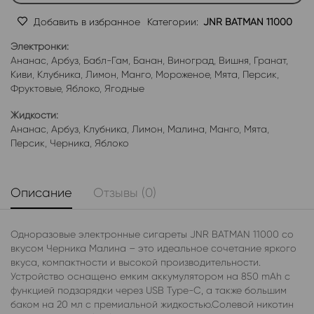
Добавить в избранное
Категории:
JNR BATMAN 11000
Электронки:
Ананас
,
Арбуз
,
Бабл-Гам
,
Банан
,
Виноград
,
Вишня
,
Гранат
,
Киви
,
Клубника
,
Лимон
,
Манго
,
Мороженое
,
Мята
,
Персик
,
Фруктовые
,
Яблоко
,
Ягодные
Жидкости:
Ананас
,
Арбуз
,
Клубника
,
Лимон
,
Малина
,
Манго
,
Мята
,
Персик
,
Черника
,
Яблоко
Описание
Отзывы (0)
Одноразовые электронные сигареты JNR BATMAN 11000 со
вкусом Черника Малина – это идеальное сочетание яркого
вкуса, компактности и высокой производительности.
Устройство оснащено емким аккумулятором на 850 mAh с
функцией подзарядки через USB Type-C, а также большим
баком на 20 мл с премиальной жидкостью.Солевой никотин