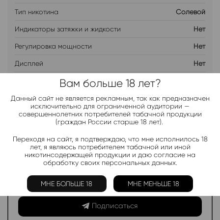
Тип никотина
Солевой
Индикаторы затяжки и жидкости
Нет
Регулировка мощности
Нет
Дисплей
Нет
Бренд
JNR
Вам больше 18 лет?
Данный сайт не является рекламным, так как предназначен
исключительно для ограниченной аудитории —
совершеннолетних потребителей табачной продукции
ДОБАВИТЬ В ЛИСТ ОЖИДАНИЯ
(граждан России старше 18 лет).
Хочу дешевле
Переходя на сайт, я подтверждаю, что мне исполнилось 18
лет, я являюсь потребителем табачной или иной
никотинсодержащей продукции и даю согласие на
обработку своих персональных данных.
Telegram-канал 2000+
МНЕ БОЛЬШЕ 18
МНЕ МЕНЬШЕ 18
Актуальные новинки и акции каждые день!
Подписаться