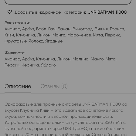
Добавить в избранное
Категории:
JNR BATMAN 11000
Электронки:
Ананас
,
Арбуз
,
Бабл-Гам
,
Банан
,
Виноград
,
Вишня
,
Гранат
,
Киви
,
Клубника
,
Лимон
,
Манго
,
Мороженое
,
Мята
,
Персик
,
Фруктовые
,
Яблоко
,
Ягодные
Жидкости:
Ананас
,
Арбуз
,
Клубника
,
Лимон
,
Малина
,
Манго
,
Мята
,
Персик
,
Черника
,
Яблоко
Описание
Отзывы (0)
Одноразовые электронные сигареты JNR BATMAN 11000 со
вкусом Клубника Киви – это идеальное сочетание яркого
вкуса, компактности и высокой производительности.
Устройство оснащено емким аккумулятором на 850 mAh с
функцией подзарядки через USB Type-C, а также большим
баком на 20 мл с премиальной жидкостью.Солевой никотин