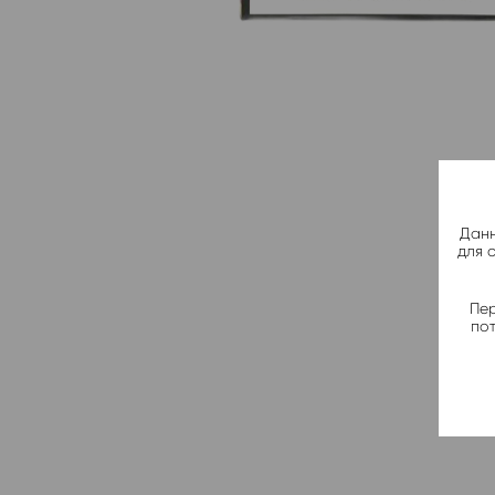
Данн
для 
Пер
по