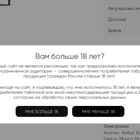
Регулировка м
Дисплей
Бренд
ДОБАВИТ
Вам больше 18 лет?
ый сайт не является рекламным, так как предназначен исключит
ограниченной аудитории — совершеннолетних потребителей таб
продукции (граждан России старше 18 лет).
еходя на сайт, я подтверждаю, что мне исполнилось 18 лет, я явл
Telegram-
требителем табачной или иной никотинсодержащей продукции и 
Актуальные н
согласие на обработку своих персональных данных.
МНЕ БОЛЬШЕ 18
МНЕ МЕНЬШЕ 18
Добавить в 
Электронки:
Ананас
,
Арбуз
,
Б
Лимон
,
Манго
,
Мо