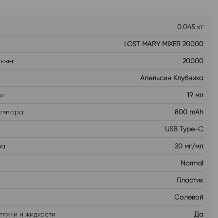
0.045 кг
LOST MARY MIXER 20000
тяжек
20000
Апельсин Клубника
ти
19 мл
улятора
800 mAh
USB Type-C
на
20 мг/мл
Normal
Пластик
Солевой
тяжки и жидкости
Да