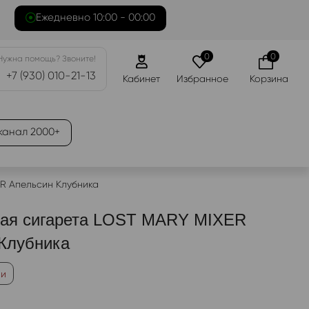
Ежедневно 10:00 - 00:00
0
0
Нужна помощь? Звоните!
+7 (930) 010-21-13
Кабинет
Избранное
Корзина
канал 2000+
R Апельсин Клубника
ная сигарета LOST MARY MIXER
Клубника
ии