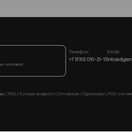
Телефон:
Email:
+7 (930) 010-21-13
info@digis
ам поможем!
вы
|
FAQ
|
Условия возврата
|
Оптовикам
|
Одноразки
|
POD-систе