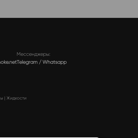
Мессенджеры:
moke.net
Telegram
/
Whatsapp
мы
|
Жидкости