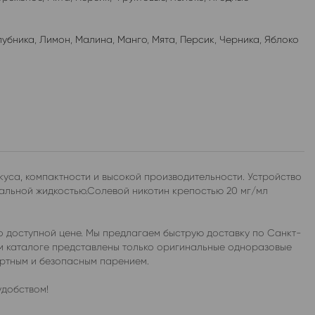
лубника
,
Лимон
,
Малина
,
Манго
,
Мята
,
Персик
,
Черника
,
Яблоко
уса, компактности и высокой производительности. Устройство
иальной жидкостью.Солевой никотин крепостью 20 мг/мл
о доступной цене. Мы предлагаем быструю доставку по Санкт-
ем каталоге представлены только оригинальные одноразовые
ортным и безопасным парением.
удобством!