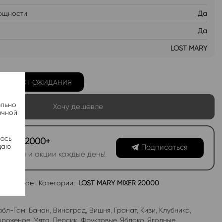
ощности
Да
Да
LOST MARY
Ь В ЛИСТ ОЖИДАНИЯ
ельно
Хочу дешевле
ачной
яюсь
канал 2000+
даю
Подписаться
овинки и акции каждые день!
избранное
Категории:
LOST MARY MIXER 20000
абл-Гам
,
Банан
,
Виноград
,
Вишня
,
Гранат
,
Киви
,
Клубника
,
роженое
,
Мята
,
Персик
,
Фруктовые
,
Яблоко
,
Ягодные