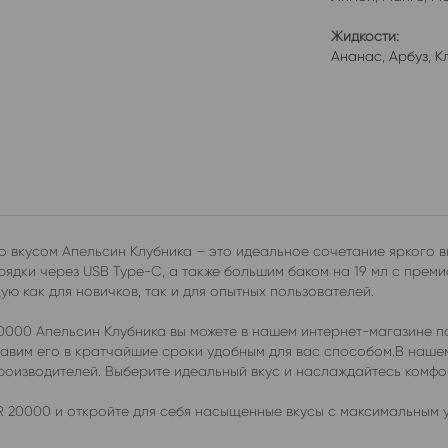
Жидкости:
Ананас
,
Арбуз
,
К
вкусом Апельсин Клубника – это идеальное сочетание яркого вк
ядки через USB Type-C, а также большим баком на 19 мл с прем
ю как для новичков, так и для опытных пользователей.
0000 Апельсин Клубника вы можете в нашем интернет-магазине п
ставим его в кратчайшие сроки удобным для вас способом.В наш
производителей. Выберите идеальный вкус и наслаждайтесь комф
 20000 и откройте для себя насыщенные вкусы с максимальным 