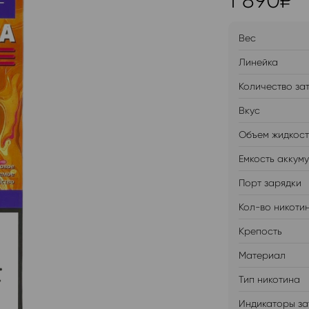
1 890
₽
Вес
Линейка
Количество за
Вкус
Объем жидкос
Емкость аккум
Порт зарядки
Кол-во никоти
Крепость
Материал
Тип никотина
Индикаторы за