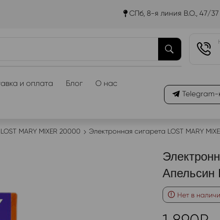
СПб, 8-я линия В.О., 47/37
авка и оплата
Блог
О нас
Telegram-
LOST MARY MIXER 20000
Электронная сигарета LOST MARY MIXE
Электрон
Апельсин 
Нет в налич