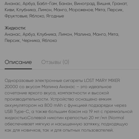
Ананас
,
Арбуз
,
Бабл-Гам
,
Банан
,
Виноград
,
Вишня
,
Гранат
,
Киви
,
Клубника
,
Лимон
,
Манго
,
Мороженое
,
Мята
,
Персик
,
Фруктовые
,
Яблоко
,
Ягодные
Жидкости:
Ананас
,
Арбуз
,
Клубника
,
Лимон
,
Малина
,
Манго
,
Мята
,
Персик
,
Черника
,
Яблоко
Описание
Отзывы (0)
Одноразовые электронные сигареты LOST MARY MIXER
20000 со вкусом Малина Ананас – это идеальное
сочетание яркого вкуса, компактности и высокой
производительности. Устройство оснащено емким
аккумулятором на 800 mAh с функцией подзарядки через
USB Type-C, а также большим баком на 19 мл с премиальной
жидкостью.Солевой никотин крепостью 20 мг/мл (Normal
обеспечивает мягкую и насыщенную затяжку, подходящую
как для новичков, так и для опытных пользователей.