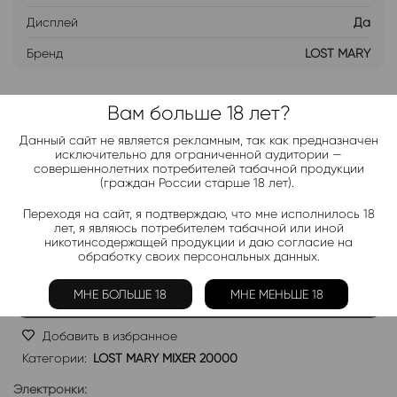
Дисплей
Да
Бренд
LOST MARY
Вам больше 18 лет?
ДОБАВИТЬ В ЛИСТ ОЖИДАНИЯ
Данный сайт не является рекламным, так как предназначен
исключительно для ограниченной аудитории —
Хочу дешевле
совершеннолетних потребителей табачной продукции
(граждан России старше 18 лет).
Переходя на сайт, я подтверждаю, что мне исполнилось 18
Telegram-канал 2000+
лет, я являюсь потребителем табачной или иной
никотинсодержащей продукции и даю согласие на
Актуальные новинки и акции каждые день!
обработку своих персональных данных.
Подписаться
МНЕ БОЛЬШЕ 18
МНЕ МЕНЬШЕ 18
Добавить в избранное
Категории:
LOST MARY MIXER 20000
Электронки: