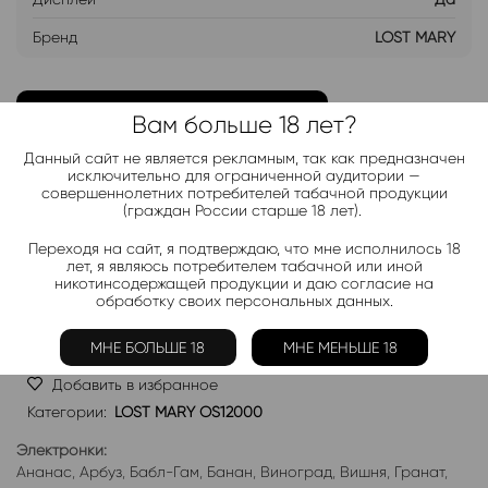
Бренд
LOST MARY
ДОБАВИТЬ В ЛИСТ ОЖИДАНИЯ
Вам больше 18 лет?
Данный сайт не является рекламным, так как предназначен
Хочу дешевле
исключительно для ограниченной аудитории —
совершеннолетних потребителей табачной продукции
(граждан России старше 18 лет).
Telegram-канал 2000+
Переходя на сайт, я подтверждаю, что мне исполнилось 18
лет, я являюсь потребителем табачной или иной
Актуальные новинки и акции каждые день!
никотинсодержащей продукции и даю согласие на
обработку своих персональных данных.
Подписаться
МНЕ БОЛЬШЕ 18
МНЕ МЕНЬШЕ 18
Добавить в избранное
Категории:
LOST MARY OS12000
Электронки:
Ананас
,
Арбуз
,
Бабл-Гам
,
Банан
,
Виноград
,
Вишня
,
Гранат
,