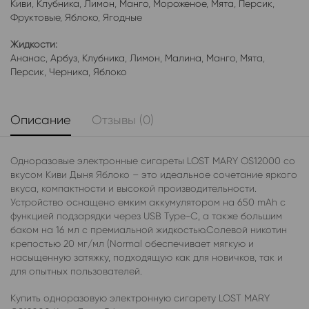
Киви
,
Клубника
,
Лимон
,
Манго
,
Мороженое
,
Мята
,
Персик
,
Фруктовые
,
Яблоко
,
Ягодные
Жидкости:
Ананас
,
Арбуз
,
Клубника
,
Лимон
,
Малина
,
Манго
,
Мята
,
Персик
,
Черника
,
Яблоко
Описание
Отзывы (0)
Одноразовые электронные сигареты LOST MARY OS12000 со
вкусом Киви Дыня Яблоко – это идеальное сочетание яркого
вкуса, компактности и высокой производительности.
Устройство оснащено емким аккумулятором на 650 mAh с
функцией подзарядки через USB Type-C, а также большим
баком на 16 мл с премиальной жидкостью.Солевой никотин
крепостью 20 мг/мл (Normal обеспечивает мягкую и
насыщенную затяжку, подходящую как для новичков, так и
для опытных пользователей.
Купить одноразовую электронную сигарету LOST MARY