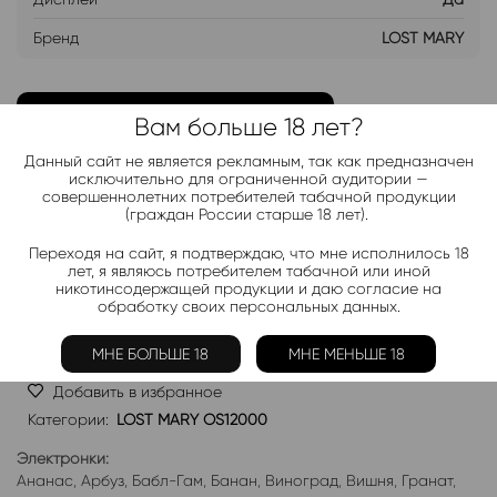
Бренд
LOST MARY
ДОБАВИТЬ В ЛИСТ ОЖИДАНИЯ
Вам больше 18 лет?
Данный сайт не является рекламным, так как предназначен
Хочу дешевле
исключительно для ограниченной аудитории —
совершеннолетних потребителей табачной продукции
(граждан России старше 18 лет).
Telegram-канал 2000+
Переходя на сайт, я подтверждаю, что мне исполнилось 18
лет, я являюсь потребителем табачной или иной
Актуальные новинки и акции каждые день!
никотинсодержащей продукции и даю согласие на
обработку своих персональных данных.
Подписаться
МНЕ БОЛЬШЕ 18
МНЕ МЕНЬШЕ 18
Добавить в избранное
Категории:
LOST MARY OS12000
Электронки:
Ананас
,
Арбуз
,
Бабл-Гам
,
Банан
,
Виноград
,
Вишня
,
Гранат
,