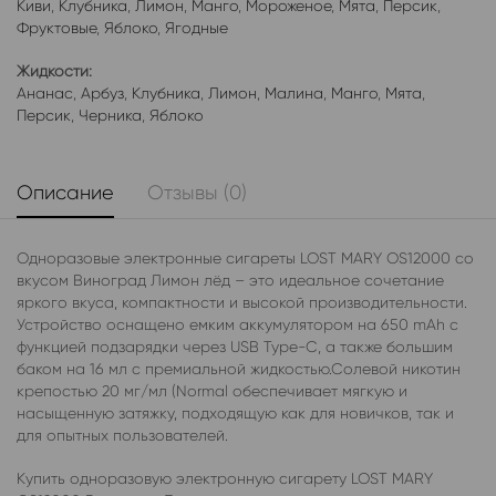
Киви
,
Клубника
,
Лимон
,
Манго
,
Мороженое
,
Мята
,
Персик
,
Фруктовые
,
Яблоко
,
Ягодные
Жидкости:
Ананас
,
Арбуз
,
Клубника
,
Лимон
,
Малина
,
Манго
,
Мята
,
Персик
,
Черника
,
Яблоко
Описание
Отзывы (0)
Одноразовые электронные сигареты LOST MARY OS12000 со
вкусом Виноград Лимон лёд – это идеальное сочетание
яркого вкуса, компактности и высокой производительности.
Устройство оснащено емким аккумулятором на 650 mAh с
функцией подзарядки через USB Type-C, а также большим
баком на 16 мл с премиальной жидкостью.Солевой никотин
крепостью 20 мг/мл (Normal обеспечивает мягкую и
насыщенную затяжку, подходящую как для новичков, так и
для опытных пользователей.
Купить одноразовую электронную сигарету LOST MARY