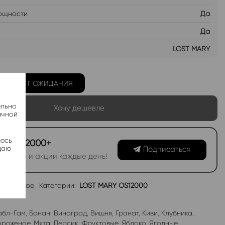
ощности
Да
Да
LOST MARY
Ь В ЛИСТ ОЖИДАНИЯ
ельно
Хочу дешевле
ачной
яюсь
канал 2000+
даю
Подписаться
овинки и акции каждые день!
избранное
Категории:
LOST MARY OS12000
абл-Гам
,
Банан
,
Виноград
,
Вишня
,
Гранат
,
Киви
,
Клубника
,
роженое
,
Мята
,
Персик
,
Фруктовые
,
Яблоко
,
Ягодные