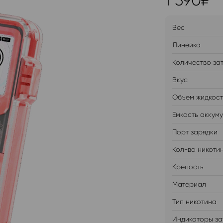
1 590
₽
Вес
Линейка
Количество за
Вкус
Объем жидкос
Емкость аккум
Порт зарядки
Кол-во никоти
Крепость
Материал
Тип никотина
Индикаторы за