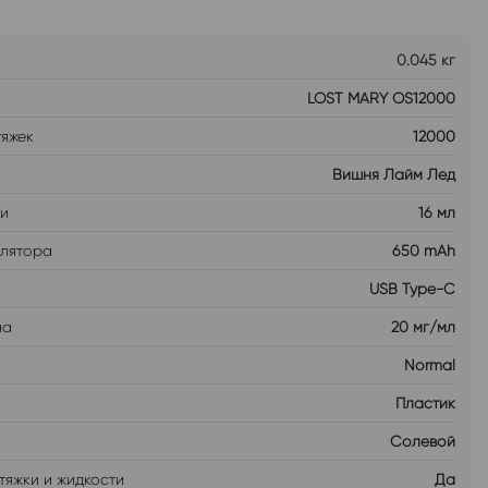
0.045 кг
LOST MARY OS12000
тяжек
12000
Вишня Лайм Лед
ти
16 мл
улятора
650 mAh
USB Type-C
на
20 мг/мл
Normal
Пластик
Солевой
тяжки и жидкости
Да