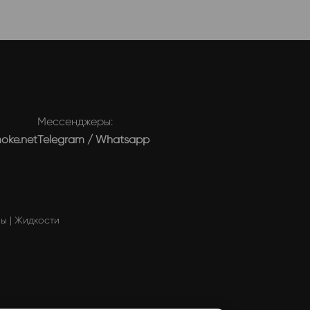
Мессенджеры:
moke.net
Telegram
/
Whatsapp
мы
|
Жидкости