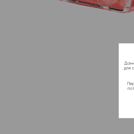
Данн
для 
Пер
по