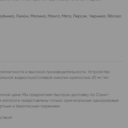
лубника
,
Лимон
,
Малина
,
Манго
,
Мята
,
Персик
,
Черника
,
Яблоко
омпактности и высокой производительности. Устройство
альной жидкостью.Солевой никотин крепостью 20 мг/мл
пной цене. Мы предлагаем быструю доставку по Санкт-
ем каталоге представлены только оригинальные одноразовые
ортным и безопасным парением.
ством!