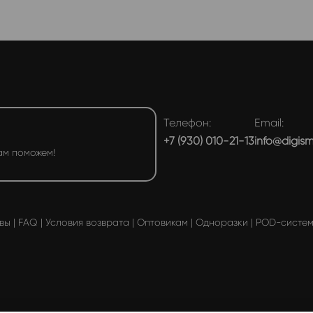
Телефон:
Email:
+7 (930) 010-21-13
info@digis
ам поможем!
вы
|
FAQ
|
Условия возврата
|
Оптовикам
|
Одноразки
|
POD-систе