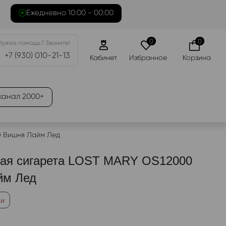
Ежедневно 10:00 - 00:00
0
0
Нужна помощь? Звоните!
+7 (930) 010-21-13
Кабинет
Избранное
Корзина
канал 2000+
0 Вишня Лайм Лед
ная сигарета LOST MARY OS12000
йм Лед
ии