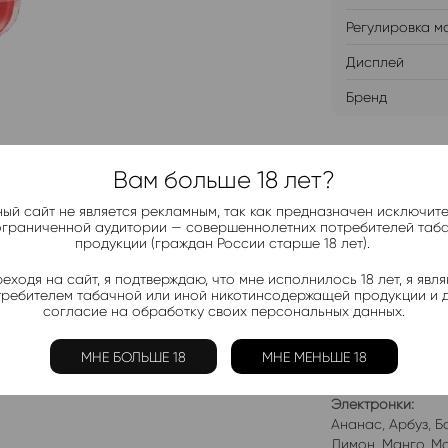
Регулировка м
Дисплей
Бренд
ДОБАВИТ
Вам больше 18 лет?
ый сайт не является рекламным, так как предназначен исключит
ограниченной аудитории — совершеннолетних потребителей таб
продукции (граждан России старше 18 лет).
еходя на сайт, я подтверждаю, что мне исполнилось 18 лет, я явл
Telegram-
требителем табачной или иной никотинсодержащей продукции и 
Актуальные н
согласие на обработку своих персональных данных.
МНЕ БОЛЬШЕ 18
МНЕ МЕНЬШЕ 18
Добавить в 
Электронки:
Ананас
,
Арбуз
,
Б
Лимон
,
Манго
,
Мо