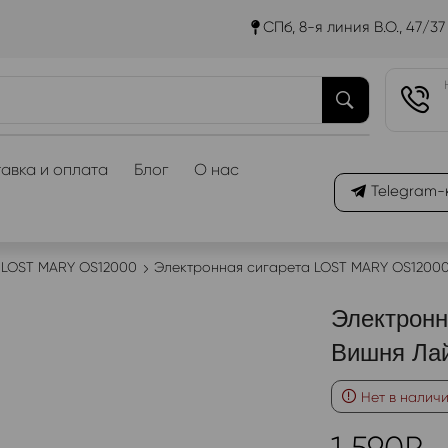
СПб, 8-я линия В.О., 47/37
авка и оплата
Блог
О нас
Telegram-
LOST MARY OS12000
Электронная сигарета LOST MARY OS1200
Электрон
Вишня Ла
Нет в налич