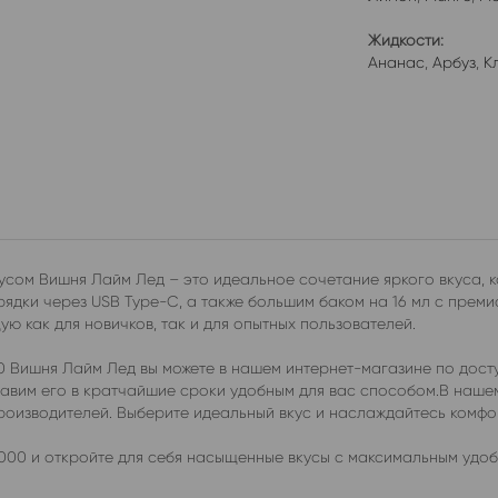
Жидкости:
Ананас
,
Арбуз
,
К
сом Вишня Лайм Лед – это идеальное сочетание яркого вкуса, к
дки через USB Type-C, а также большим баком на 16 мл с преми
ю как для новичков, так и для опытных пользователей.
 Вишня Лайм Лед вы можете в нашем интернет-магазине по досту
ставим его в кратчайшие сроки удобным для вас способом.В наш
производителей. Выберите идеальный вкус и наслаждайтесь комф
00 и откройте для себя насыщенные вкусы с максимальным удоб