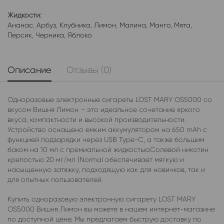
Жидкости:
Ананас
,
Арбуз
,
Клубника
,
Лимон
,
Малина
,
Манго
,
Мята
,
Персик
,
Черника
,
Яблоко
Описание
Отзывы (0)
Одноразовые электронные сигареты LOST MARY OS5000 со
вкусом Вишня Лимон – это идеальное сочетание яркого
вкуса, компактности и высокой производительности.
Устройство оснащено емким аккумулятором на 650 mAh с
функцией подзарядки через USB Type-C, а также большим
баком на 10 мл с премиальной жидкостью.Солевой никотин
крепостью 20 мг/мл (Normal обеспечивает мягкую и
насыщенную затяжку, подходящую как для новичков, так и
для опытных пользователей.
Купить одноразовую электронную сигарету LOST MARY
OS5000 Вишня Лимон вы можете в нашем интернет-магазине
по доступной цене. Мы предлагаем быструю доставку по