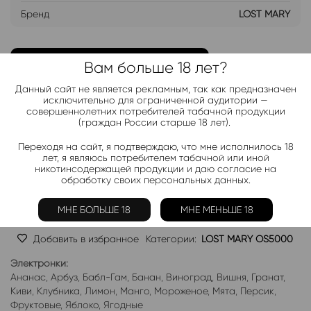
Бренд
LOST MARY
ДОБАВИТЬ В ЛИСТ ОЖИДАНИЯ
Вам больше 18 лет?
Данный сайт не является рекламным, так как предназначен
Хочу дешевле
исключительно для ограниченной аудитории —
совершеннолетних потребителей табачной продукции
(граждан России старше 18 лет).
Telegram-канал 2000+
Переходя на сайт, я подтверждаю, что мне исполнилось 18
лет, я являюсь потребителем табачной или иной
Актуальные новинки и акции каждые день!
никотинсодержащей продукции и даю согласие на
обработку своих персональных данных.
Подписаться
МНЕ БОЛЬШЕ 18
МНЕ МЕНЬШЕ 18
Добавить в избранное
Категории:
LOST MARY OS5000
Электронки:
Ананас
,
Арбуз
,
Бабл-Гам
,
Банан
,
Виноград
,
Вишня
,
Гранат
,
Киви
,
Клубника
,
Лимон
,
Манго
,
Мороженое
,
Мята
,
Персик
,
Фруктовые
,
Яблоко
,
Ягодные