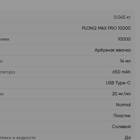
0.045 кг
PLONQ MAX PRO 10000
тяжек
10000
Арбузная жвачка
ти
14 мл
улятора
650 mAh
USB Type-C
на
20 мг/мл
Normal
Пластик
Солевой
тяжки и жидкости
Да