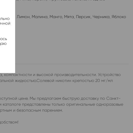
лубника
,
Лимон
,
Малина
,
Манго
,
Мята
,
Персик
,
Черника
,
Яблоко
ельно
ачной
яюсь
даю
, компактности и высокой производительности. Устройство
альной жидкостью.Солевой никотин крепостью 20 мг/мл
ступной цене. Мы предлагаем быструю доставку по Санкт-
ем каталоге представлены только оригинальные одноразовые
ортным и безопасным парением.
добством!