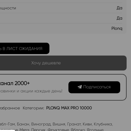
ощности
Да
Да
Plonq
Ь В ЛИСТ ОЖИДАНИЯ
Хочу дешевле
канал 2000+
Подписаться
овинки и акции каждые день!
избранное
Категории:
PLONQ MAX PRO 10000
абл-Гам
,
Банан
,
Виноград
,
Вишня
,
Гранат
,
Киви
,
Клубника
,
роженое
,
Мята
,
Персик
,
Фруктовые
,
Яблоко
,
Ягодные