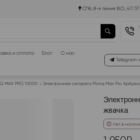
СПб, 8-я линия В.О., 47/37
авка и оплата
Блог
О нас
Telegram-
Q MAX PRO 10000
Электронная сигарета Plonq Max Pro Арбузн
Электронн
жвачка
Нет в налич