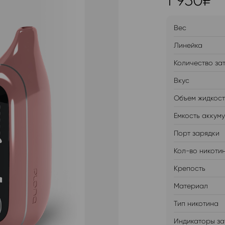
1 950
₽
Вес
Линейка
Количество за
Вкус
Объем жидкос
Емкость аккум
Порт зарядки
Кол-во никоти
Крепость
Материал
Тип никотина
Индикаторы за