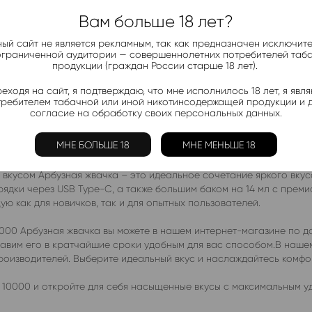
Вам больше 18 лет?
Жидкости:
Ананас
,
Арбуз
,
К
ый сайт не является рекламным, так как предназначен исключит
ограниченной аудитории — совершеннолетних потребителей таб
продукции (граждан России старше 18 лет).
еходя на сайт, я подтверждаю, что мне исполнилось 18 лет, я явл
требителем табачной или иной никотинсодержащей продукции и 
согласие на обработку своих персональных данных.
МНЕ БОЛЬШЕ 18
МНЕ МЕНЬШЕ 18
кусом Арбузная жвачка – это идеальное сочетание яркого вкуса
дки через USB Type-C, а также большим баком на 14 мл с преми
ю как для новичков, так и для опытных пользователей.
00 Арбузная жвачка вы можете в нашем интернет-магазине по до
ставим его в кратчайшие сроки удобным для вас способом.В наш
производителей. Выберите идеальный вкус и наслаждайтесь комф
10000 и откройте для себя насыщенные вкусы с максимальным у