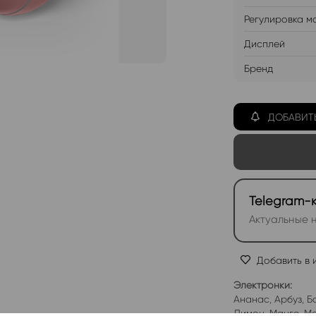
Регулировка м
Дисплей
Бренд
ДОБАВИТ
Telegram-
Актуальные н
Добавить в 
Электронки:
Ананас
,
Арбуз
,
Б
Лимон
,
Манго
,
Мо