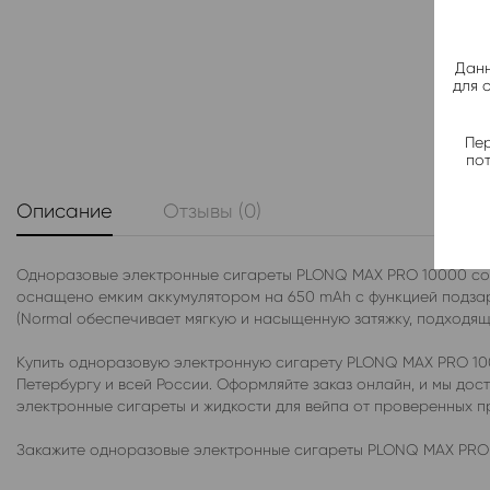
Данн
для 
Пер
по
Описание
Отзывы (0)
Одноразовые электронные сигареты PLONQ MAX PRO 10000 со в
оснащено емким аккумулятором на 650 mAh с функцией подзаря
(Normal обеспечивает мягкую и насыщенную затяжку, подходящу
Купить одноразовую электронную сигарету PLONQ MAX PRO 100
Петербургу и всей России. Оформляйте заказ онлайн, и мы до
электронные сигареты и жидкости для вейпа от проверенных 
Закажите одноразовые электронные сигареты PLONQ MAX PRO 