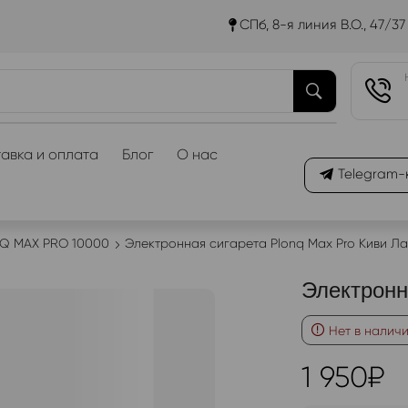
СПб, 8-я линия В.О., 47/37
авка и оплата
Блог
О нас
Telegram-
Q MAX PRO 10000
Электронная сигарета Plonq Max Pro Киви Л
Электронн
Нет в налич
1 950
₽