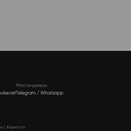
Мессенджеры:
moke.net
Telegram
/
Whatsapp
мы
|
Жидкости