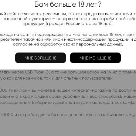
Жидкости:
Вам больше 18 лет?
Ананас
,
Арбуз
,
К
ый сайт не является рекламным, так как предназначен исключит
ограниченной аудитории — совершеннолетних потребителей таб
продукции (граждан России старше 18 лет).
еходя на сайт, я подтверждаю, что мне исполнилось 18 лет, я явл
требителем табачной или иной никотинсодержащей продукции и 
согласие на обработку своих персональных данных.
МНЕ БОЛЬШЕ 18
МНЕ МЕНЬШЕ 18
кусом Киви Лайм – это идеальное сочетание яркого вкуса, комп
дки через USB Type-C, а также большим баком на 14 мл с преми
ю как для новичков, так и для опытных пользователей.
00 Киви Лайм вы можете в нашем интернет-магазине по доступн
ставим его в кратчайшие сроки удобным для вас способом.В наш
производителей. Выберите идеальный вкус и наслаждайтесь комф
10000 и откройте для себя насыщенные вкусы с максимальным у