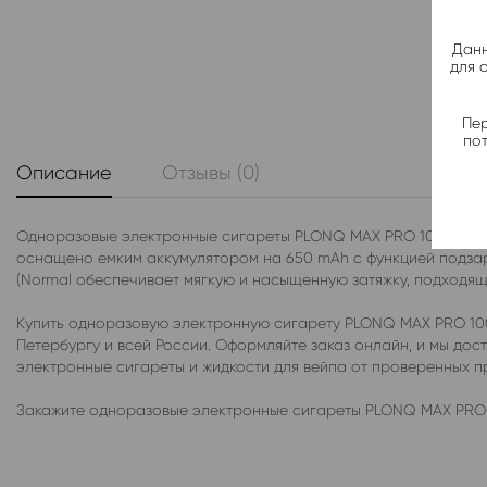
Данн
для 
Пер
по
Описание
Отзывы (0)
Одноразовые электронные сигареты PLONQ MAX PRO 10000 со в
оснащено емким аккумулятором на 650 mAh с функцией подзаря
(Normal обеспечивает мягкую и насыщенную затяжку, подходящу
Купить одноразовую электронную сигарету PLONQ MAX PRO 100
Петербургу и всей России. Оформляйте заказ онлайн, и мы до
электронные сигареты и жидкости для вейпа от проверенных 
Закажите одноразовые электронные сигареты PLONQ MAX PRO 