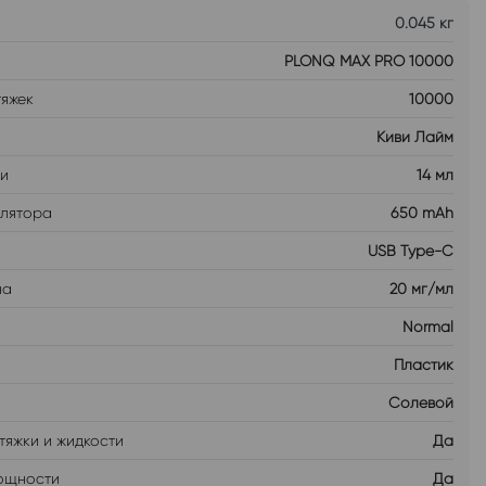
0.045 кг
PLONQ MAX PRO 10000
тяжек
10000
Киви Лайм
ти
14 мл
улятора
650 mAh
USB Type-C
на
20 мг/мл
Normal
Пластик
Солевой
тяжки и жидкости
Да
ощности
Да