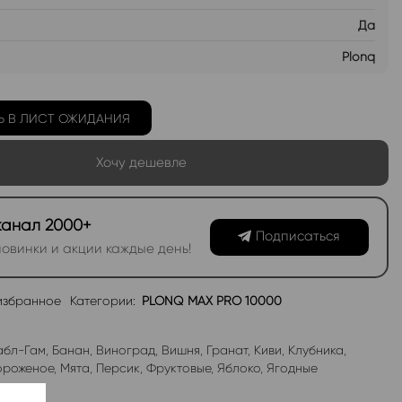
Да
Plonq
Ь В ЛИСТ ОЖИДАНИЯ
Хочу дешевле
канал 2000+
Подписаться
овинки и акции каждые день!
избранное
Категории:
PLONQ MAX PRO 10000
абл-Гам
,
Банан
,
Виноград
,
Вишня
,
Гранат
,
Киви
,
Клубника
,
роженое
,
Мята
,
Персик
,
Фруктовые
,
Яблоко
,
Ягодные