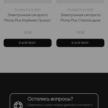
PLONQ PLUS 1500
PLONQ PLUS 1500
Электронная сигарета
Электронная сигарета
Plonq Plus Клубника Гранат
Plonq Plus Спелая дыня
950
₽
950
₽
В КОРЗИНУ
В КОРЗИНУ
Остались вопросы?
Свяжитесь с нами любым удобным способом и