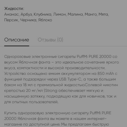
Жидкости:
Ананас
,
Арбуз
,
Клубника
,
Лимон
,
Малина
,
Манго
,
Мята
,
Персик
,
Черника
,
Яблоко
Описание
Отзывы (0)
Одноразовые электронные сигареты PuffMi PURE 20000 со
вкусом Яблочная фанта – это идеальное сочетание яркого
вкуса, компактности и высокой производительности.
Устройство оснащено емким аккумулятором на 850 mAh с
функцией подзарядки через USB Type-C, а также большим
баком на 18 мл с премиальной жидкостью.Солевой никотин
крепостью 20 мг/мл (Strong обеспечивает мягкую и
насыщенную затяжку, подходящую как для новичков, так и
для опытных пользователей.
Купить одноразовую электронную сигарету PuffMi PURE
20000 Яблочная фанта вы можете в нашем интернет-
магазине по доступной цене. Мы предлагаем быструю