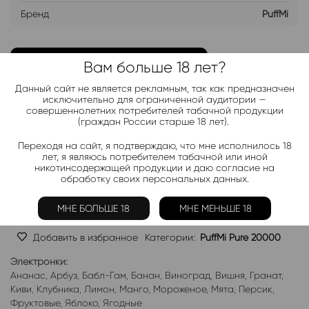
Бренд
PuffMi
ДОБАВИТЬ В ЛИСТ ОЖИДАНИЯ
Вам больше 18 лет?
Данный сайт не является рекламным, так как предназначен
Хочу дешевле
исключительно для ограниченной аудитории —
совершеннолетних потребителей табачной продукции
(граждан России старше 18 лет).
Telegram-канал 2000+
Переходя на сайт, я подтверждаю, что мне исполнилось 18
лет, я являюсь потребителем табачной или иной
Актуальные новинки и акции каждые день!
никотинсодержащей продукции и даю согласие на
обработку своих персональных данных.
Подписаться
МНЕ БОЛЬШЕ 18
МНЕ МЕНЬШЕ 18
Добавить в избранное
Категории:
PuffMi Pure 20000
Электронки:
Ананас
,
Арбуз
,
Бабл-Гам
,
Банан
,
Виноград
,
Вишня
,
Гранат
,
Киви
,
Клубника
,
Лимон
,
Манго
,
Мороженое
,
Мята
,
Персик
,
Фруктовые
,
Яблоко
,
Ягодные