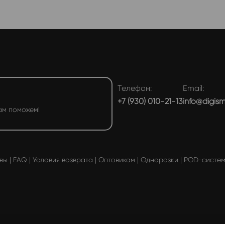
Телефон:
Email:
+7 (930) 010-21-13
info@digis
ам поможем!
вы
|
FAQ
|
Условия возврата
|
Оптовикам
|
Одноразки
|
POD-систе