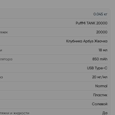
0.045 кг
PuffMi TANK 20000
тяжек
20000
Клубника Арбуз Жвачка
ти
18 мл
улятора
850 mAh
USB Type-C
на
20 мг/мл
Normal
Пластик
Солевой
тяжки и жидкости
Да