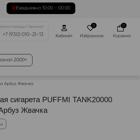
Ежедневно 10:00 - 00:00
0
0
Нужна помощь? Звоните!
+7 (930) 010-21-13
Кабинет
Избранное
Корзина
канал 2000+
ка Арбуз Жвачка
ая сигарета PUFFMI TANK20000
Арбуз Жвачка
ии