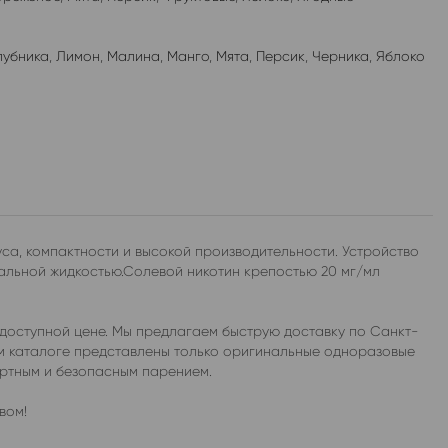
лубника
,
Лимон
,
Малина
,
Манго
,
Мята
,
Персик
,
Черника
,
Яблоко
са, компактности и высокой производительности. Устройство
альной жидкостью.Солевой никотин крепостью 20 мг/мл
 доступной цене. Мы предлагаем быструю доставку по Санкт-
ем каталоге представлены только оригинальные одноразовые
ортным и безопасным парением.
вом!