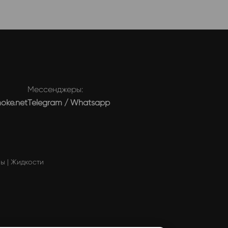
Мессенджеры:
moke.net
Telegram
/
Whatsapp
мы
|
Жидкости