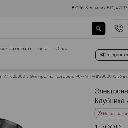
СПб, 8-я линия В.О., 47/37
авка и оплата
Блог
О нас
Telegram-
Mi TANK 20000
Электронная сигарета PUFFMI TANK20000 Клубни
Электронн
Клубника 
Нет в налич