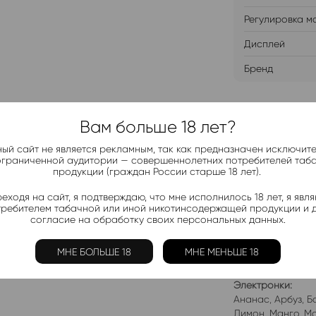
Регулировка м
Дисплей
Бренд
ДОБАВИТ
Вам больше 18 лет?
ый сайт не является рекламным, так как предназначен исключит
ограниченной аудитории — совершеннолетних потребителей таб
продукции (граждан России старше 18 лет).
еходя на сайт, я подтверждаю, что мне исполнилось 18 лет, я явл
Telegram-
требителем табачной или иной никотинсодержащей продукции и 
Актуальные н
согласие на обработку своих персональных данных.
МНЕ БОЛЬШЕ 18
МНЕ МЕНЬШЕ 18
Добавить в 
Электронки:
Ананас
,
Арбуз
,
Б
Лимон
,
Манго
,
Мо