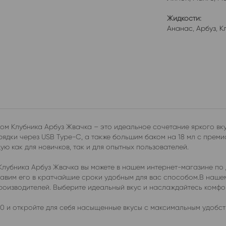
Жидкости:
Ананас
,
Арбуз
,
К
ом Клубника Арбуз Жвачка – это идеальное сочетание яркого вку
дки через USB Type-C, а также большим баком на 18 мл с преми
ю как для новичков, так и для опытных пользователей.
Клубника Арбуз Жвачка вы можете в нашем интернет-магазине по
ставим его в кратчайшие сроки удобным для вас способом.В наш
производителей. Выберите идеальный вкус и наслаждайтесь комф
0 и откройте для себя насыщенные вкусы с максимальным удобст