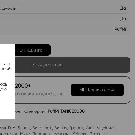
ощности
Да
Да
PuffMi
Ь В ЛИСТ ОЖИДАНИЯ
ельно
Хочу дешевле
ачной
яюсь
канал 2000+
даю
Подписаться
овинки и акции каждые день!
избранное
Категории:
PuffMi TANK 20000
абл-Гам
,
Банан
,
Виноград
,
Вишня
,
Гранат
,
Киви
,
Клубника
,
роженое
,
Мята
,
Персик
,
Фруктовые
,
Яблоко
,
Ягодные