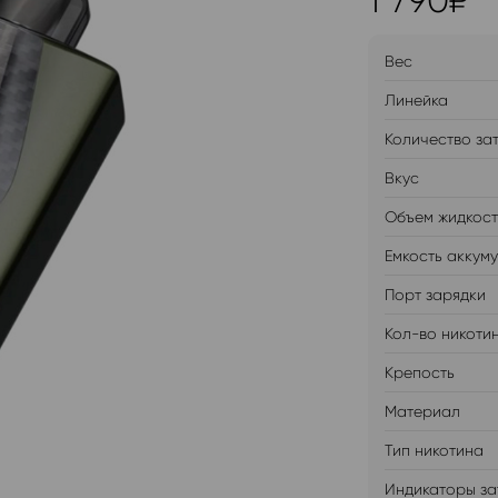
1 790
₽
Вес
Линейка
Количество за
Вкус
Объем жидкос
Емкость аккум
Порт зарядки
Кол-во никоти
Крепость
Материал
Тип никотина
Индикаторы за