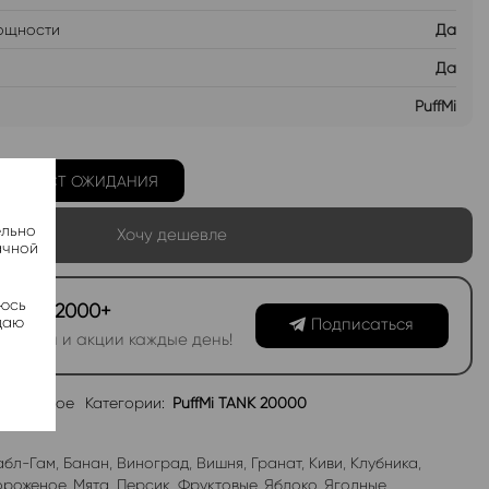
ощности
Да
Да
PuffMi
Ь В ЛИСТ ОЖИДАНИЯ
ельно
Хочу дешевле
ачной
яюсь
канал 2000+
даю
Подписаться
овинки и акции каждые день!
избранное
Категории:
PuffMi TANK 20000
абл-Гам
,
Банан
,
Виноград
,
Вишня
,
Гранат
,
Киви
,
Клубника
,
роженое
,
Мята
,
Персик
,
Фруктовые
,
Яблоко
,
Ягодные