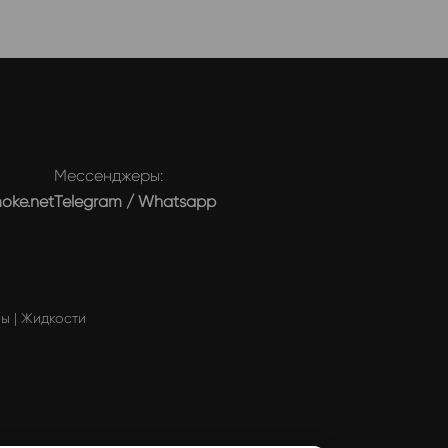
Мессенджеры:
moke.net
Telegram
/
Whatsapp
мы
|
Жидкости