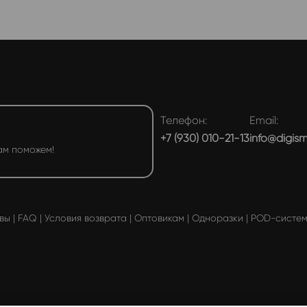
Телефон:
Email:
+7 (930) 010-21-13
info@digis
ам поможем!
вы
|
FAQ
|
Условия возврата
|
Оптовикам
|
Одноразки
|
POD-систе