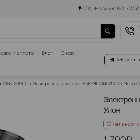
СПб, 8-я линия В.О., 47/37
авка и оплата
Блог
О нас
Telegram-
Mi TANK 20000
Электронная сигарета PUFFMI TANK20000 Манго 
Электронн
Улон
Нет в налич