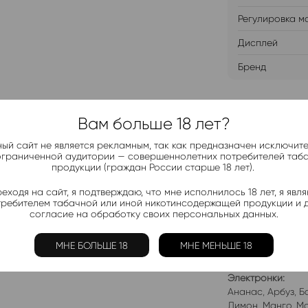
Регулировка м
Дисплей
Бренд
ДОБАВИТ
Вам больше 18 лет?
ый сайт не является рекламным, так как предназначен исключит
ограниченной аудитории — совершеннолетних потребителей таб
продукции (граждан России старше 18 лет).
еходя на сайт, я подтверждаю, что мне исполнилось 18 лет, я явл
Telegram-
требителем табачной или иной никотинсодержащей продукции и 
Актуальные н
согласие на обработку своих персональных данных.
МНЕ БОЛЬШЕ 18
МНЕ МЕНЬШЕ 18
Добавить в 
Электронки:
Ананас
,
Арбуз
,
Б
Лимон
,
Манго
,
Мо