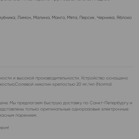
лубника
,
Лимон
,
Малина
,
Манго
,
Мята
,
Персик
,
Черника
,
Яблоко
тности и высокой производительности. Устройство оснащено
костью.Солевой никотин крепостью 20 мг/мл (Normal
цене. Мы предлагаем быструю доставку по Санкт-Петербургу и
представлены только оригинальные одноразовые электронные
опасным парением.
вом!