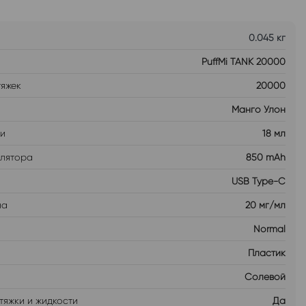
0.045 кг
PuffMi TANK 20000
тяжек
20000
Манго Улон
ти
18 мл
улятора
850 mAh
USB Type-C
на
20 мг/мл
Normal
Пластик
Солевой
тяжки и жидкости
Да