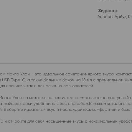
Жидкости:
Ананас
,
Арбуз
,
К
ом Манго Улон – это идеальное сочетание яркого вкуса, компак
 USB Type-C, а также большим баком на 18 мл с премиальной жид
я новичков, так и для опытных пользователей.
Манго Улон вы можете в нашем интернет-магазине по доступной 
 кратчайшие сроки удобным для вас способом.В нашем каталоге 
ей. Выберите идеальный вкус и наслаждайтесь комфортным и без
0 и откройте для себя насыщенные вкусы с максимальным удобст