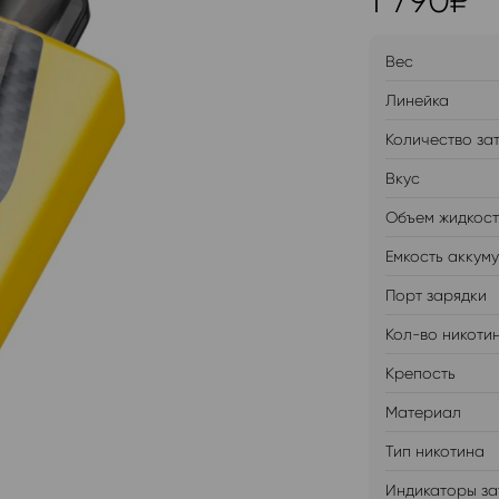
1 790
₽
Вес
Линейка
Количество за
Вкус
Объем жидкос
Емкость аккум
Порт зарядки
Кол-во никоти
Крепость
Материал
Тип никотина
Индикаторы за