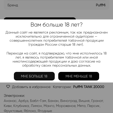
Бренд
PuffMi
ДОБАВИТЬ В ЛИСТ ОЖИДАНИЯ
Вам больше 18 лет?
Данный сайт не является рекламным, так как предназначен
Хочу дешевле
исключительно для ограниченной аудитории —
совершеннолетних потребителей табачной продукции
(граждан России старше 18 лет).
Telegram-канал 2000+
Переходя на сайт, я подтверждаю, что мне исполнилось 18
лет, я являюсь потребителем табачной или иной
Актуальные новинки и акции каждые день!
никотинсодержащей продукции и даю согласие на
обработку своих персональных данных.
Подписаться
МНЕ БОЛЬШЕ 18
МНЕ МЕНЬШЕ 18
Добавить в избранное
Категории:
PuffMi TANK 20000
Электронки:
Ананас
,
Арбуз
,
Бабл-Гам
,
Банан
,
Виноград
,
Вишня
,
Гранат
,
Киви
,
Клубника
,
Лимон
,
Манго
,
Мороженое
,
Мята
,
Персик
,
Фруктовые
,
Яблоко
,
Ягодные