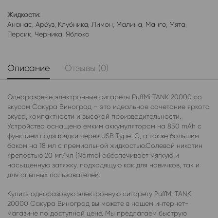
Жидкости:
Ананас
,
Арбуз
,
Клубника
,
Лимон
,
Малина
,
Манго
,
Мята
,
Персик
,
Черника
,
Яблоко
Описание
Отзывы (0)
Одноразовые электронные сигареты PuffMi TANK 20000 со
вкусом Сакура Виноград – это идеальное сочетание яркого
вкуса, компактности и высокой производительности.
Устройство оснащено емким аккумулятором на 850 mAh с
функцией подзарядки через USB Type-C, а также большим
баком на 18 мл с премиальной жидкостью.Солевой никотин
крепостью 20 мг/мл (Normal обеспечивает мягкую и
насыщенную затяжку, подходящую как для новичков, так и
для опытных пользователей.
Купить одноразовую электронную сигарету PuffMi TANK
20000 Сакура Виноград вы можете в нашем интернет-
магазине по доступной цене. Мы предлагаем быструю