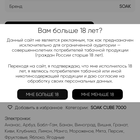
Бренд
SOAK
ДОБАВИТЬ В ЛИСТ ОЖИДАНИЯ
Вам больше 18 лет?
Данный сайт не является рекламным, так как предназначен
Хочу дешевле
исключительно для ограниченной аудитории —
совершеннолетних потребителей табачной продукции
(граждан России старше 18 лет).
Telegram-канал 2000+
Переходя на сайт, я подтверждаю, что мне исполнилось 18
лет, я являюсь потребителем табачной или иной
Актуальные новинки и акции каждые день!
никотинсодержащей продукции и даю согласие на
обработку своих персональных данных.
Подписаться
МНЕ БОЛЬШЕ 18
МНЕ МЕНЬШЕ 18
Добавить в избранное
Категории:
SOAK CUBE 7000
Электронки:
Ананас
,
Арбуз
,
Бабл-Гам
,
Банан
,
Виноград
,
Вишня
,
Гранат
,
Киви
,
Клубника
,
Лимон
,
Манго
,
Мороженое
,
Мята
,
Персик
,
Фруктовые
,
Яблоко
,
Ягодные