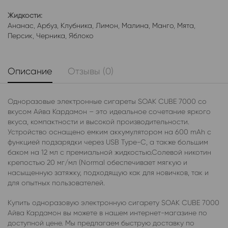
Жидкости:
Ананас
,
Арбуз
,
Клубника
,
Лимон
,
Малина
,
Манго
,
Мята
,
Персик
,
Черника
,
Яблоко
Описание
Отзывы (0)
Одноразовые электронные сигареты SOAK CUBE 7000 со
вкусом Айва Кардамон – это идеальное сочетание яркого
вкуса, компактности и высокой производительности.
Устройство оснащено емким аккумулятором на 600 mAh с
функцией подзарядки через USB Type-C, а также большим
баком на 12 мл с премиальной жидкостью.Солевой никотин
крепостью 20 мг/мл (Normal обеспечивает мягкую и
насыщенную затяжку, подходящую как для новичков, так и
для опытных пользователей.
Купить одноразовую электронную сигарету SOAK CUBE 7000
Айва Кардамон вы можете в нашем интернет-магазине по
доступной цене. Мы предлагаем быструю доставку по