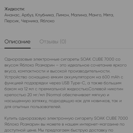
Жидкости:
Ананас
,
Арбуз
,
Клубника
,
Лимон
,
Малина
,
Манго
,
Мята
,
Персик
,
Черника
,
Яблоко
Описание
Отзывы (0)
Одноразовые электронные сигареты SOAK CUBE 7000 со
вкусом Яблоко Розмарин – это идеальное сочетание яркого
вкуса, компактности и высокой производительности.
Устройство оснащено емким аккумулятором на 600 mAh с
функцией подзарядки через USB Type-C, а также большим
баком на 12 мл с премиальной жидкостью.Солевой никотин
крепостью 20 мг/мл (Normal обеспечивает мягкую и
насыщенную затяжку, подходящую как для новичков, так и
для опытных пользователей.
Купить одноразовую электронную сигарету SOAK CUBE 7000
Яблоко Розмарин вы можете в нашем интернет-магазине по
доступной цене. Мы предлагаем быструю доставку по