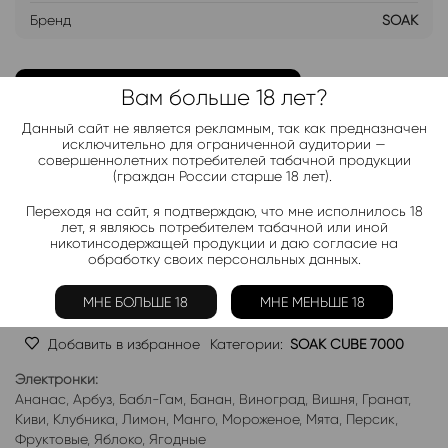
Бренд
SOAK
ДОБАВИТЬ В ЛИСТ ОЖИДАНИЯ
Вам больше 18 лет?
Данный сайт не является рекламным, так как предназначен
Хочу дешевле
исключительно для ограниченной аудитории —
совершеннолетних потребителей табачной продукции
(граждан России старше 18 лет).
Telegram-канал 2000+
Переходя на сайт, я подтверждаю, что мне исполнилось 18
лет, я являюсь потребителем табачной или иной
Актуальные новинки и акции каждые день!
никотинсодержащей продукции и даю согласие на
обработку своих персональных данных.
Подписаться
МНЕ БОЛЬШЕ 18
МНЕ МЕНЬШЕ 18
Добавить в избранное
Категории:
SOAK CUBE 7000
Электронки:
Ананас
,
Арбуз
,
Бабл-Гам
,
Банан
,
Виноград
,
Вишня
,
Гранат
,
Киви
,
Клубника
,
Лимон
,
Манго
,
Мороженое
,
Мята
,
Персик
,
Фруктовые
,
Яблоко
,
Ягодные