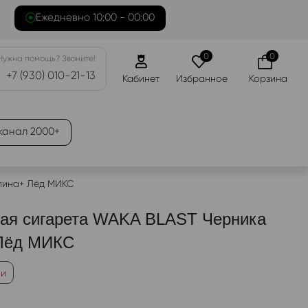
Ежедневно 10:00 - 00:00
0
0
Нужна помощь? Звоните!
+7 (930) 010-21-13
Кабинет
Избранное
Корзина
канал 2000+
лина+ Лёд МИКС
ая сигарета WAKA BLAST Черника
Лёд МИКС
ии