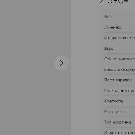
2 390
₽
Вес
Линейка
Количество за
Вкус
Объем жидкос
Емкость аккум
Порт зарядки
Кол-во никоти
Крепость
Материал
Тип никотина
Индикаторы за