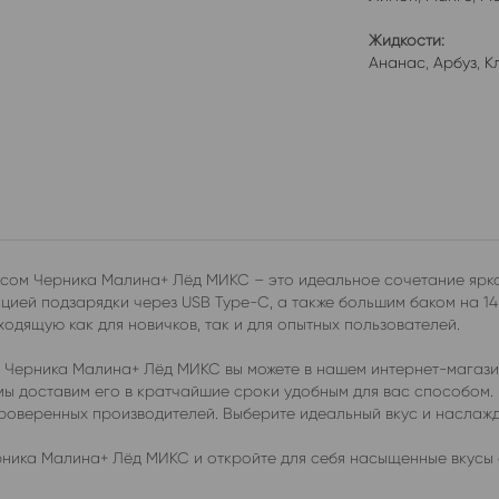
Жидкости:
Ананас
,
Арбуз
,
К
ом Черника Малина+ Лёд МИКС – это идеальное сочетание ярког
ией подзарядки через USB Type-C, а также большим баком на 14
ходящую как для новичков, так и для опытных пользователей.
Черника Малина+ Лёд МИКС вы можете в нашем интернет-магазин
 мы доставим его в кратчайшие сроки удобным для вас способом
проверенных производителей. Выберите идеальный вкус и наслаж
ника Малина+ Лёд МИКС и откройте для себя насыщенные вкусы 