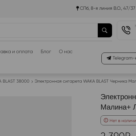
СПб, 8-я линия В.О., 47/37
авка и оплата
Блог
О нас
Telegram-
 BLAST 38000
Электронная сигарета WAKA BLAST Черника Ма
Электронн
Малина+ 
Нет в налич