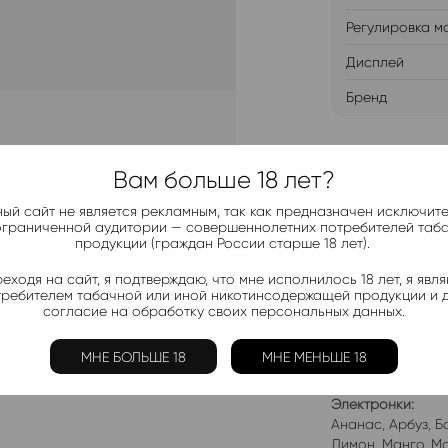
Регулировка м
Дисплей
Бренд
ДОБАВИТ
Вам больше 18 лет?
ый сайт не является рекламным, так как предназначен исключит
ограниченной аудитории — совершеннолетних потребителей таб
продукции (граждан России старше 18 лет).
еходя на сайт, я подтверждаю, что мне исполнилось 18 лет, я явл
Telegram-
требителем табачной или иной никотинсодержащей продукции и 
Актуальные н
согласие на обработку своих персональных данных.
МНЕ БОЛЬШЕ 18
МНЕ МЕНЬШЕ 18
Добавить в 
Электронки:
Ананас
,
Арбуз
,
Б
Лимон
,
Манго
,
Мо