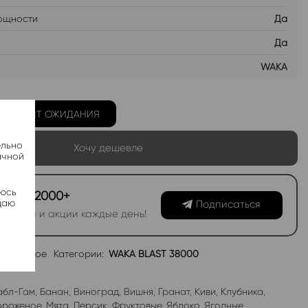
ощности
Да
Да
WAKA
Ь В ЛИСТ ОЖИДАНИЯ
ельно
Хочу дешевле
ачной
яюсь
канал 2000+
даю
Подписаться
овинки и акции каждые день!
избранное
Категории:
WAKA BLAST 38000
абл-Гам
,
Банан
,
Виноград
,
Вишня
,
Гранат
,
Киви
,
Клубника
,
роженое
,
Мята
,
Персик
,
Фруктовые
,
Яблоко
,
Ягодные