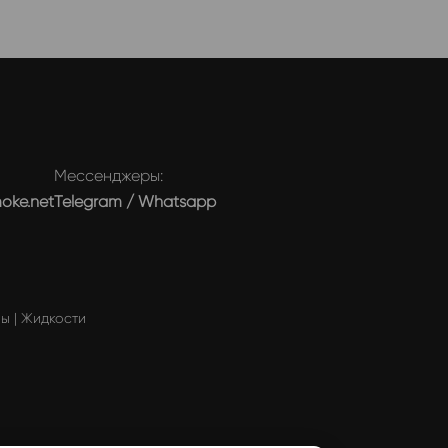
Мессенджеры:
moke.net
Telegram
/
Whatsapp
мы
|
Жидкости