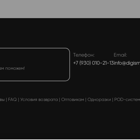
Телефон:
Email:
+7 (930) 010-21-13
info@digis
ам поможем!
вы
|
FAQ
|
Условия возврата
|
Оптовикам
|
Одноразки
|
POD-систе