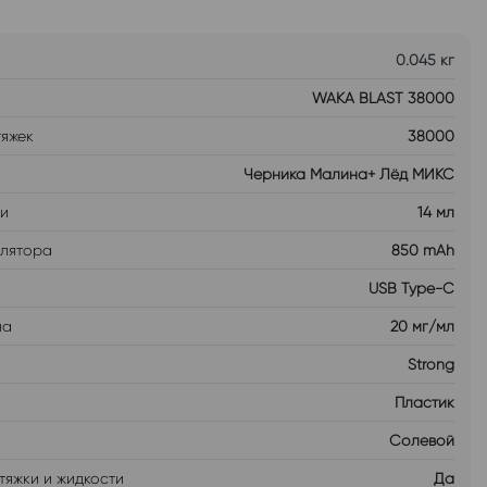
0.045 кг
WAKA BLAST 38000
тяжек
38000
Черника Малина+ Лёд МИКС
ти
14 мл
улятора
850 mAh
USB Type-C
на
20 мг/мл
Strong
Пластик
Солевой
тяжки и жидкости
Да