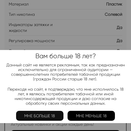
Материал
Пластик
Тип никотина
Солевой
Индикаторы затяжки и
Да
жидкости
Регулировка мощности
Да
Дисплей
Да
Вам больше 18 лет?
Бренд
WAKA
Данный сайт не является рекламным, так как предназначен
исключительно для ограниченной аудитории —
совершеннолетних потребителей табачной продукции
(граждан России старше 18 лет).
ДОБАВИТЬ В ЛИСТ ОЖИДАНИЯ
Переходя на сайт, я подтверждаю, что мне исполнилось 18
лет, я являюсь потребителем табачной или иной
Хочу дешевле
никотинсодержащей продукции и даю согласие на
обработку своих персональных данных.
МНЕ БОЛЬШЕ 18
МНЕ МЕНЬШЕ 18
Telegram-канал 2000+
Актуальные новинки и акции каждые день!