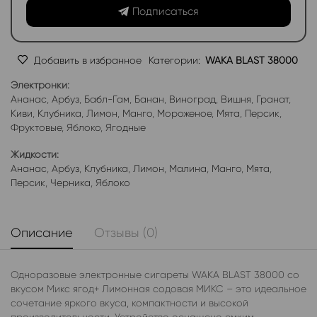
Подписаться
Добавить в избранное
Категории:
WAKA BLAST 38000
Электронки:
Ананас
,
Арбуз
,
Бабл-Гам
,
Банан
,
Виноград
,
Вишня
,
Гранат
,
Киви
,
Клубника
,
Лимон
,
Манго
,
Мороженое
,
Мята
,
Персик
,
Фруктовые
,
Яблоко
,
Ягодные
Жидкости:
Ананас
,
Арбуз
,
Клубника
,
Лимон
,
Малина
,
Манго
,
Мята
,
Персик
,
Черника
,
Яблоко
Описание
Отзывы (0)
Одноразовые электронные сигареты WAKA BLAST 38000 со
вкусом Микс ягод+ Лимонная содовая МИКС – это идеальное
сочетание яркого вкуса, компактности и высокой
производительности. Устройство оснащено емким