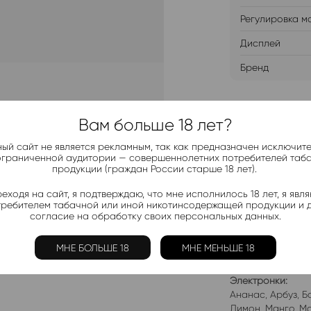
Регулировка м
Дисплей
Бренд
ДОБАВИТ
Вам больше 18 лет?
ый сайт не является рекламным, так как предназначен исключит
ограниченной аудитории — совершеннолетних потребителей таб
продукции (граждан России старше 18 лет).
еходя на сайт, я подтверждаю, что мне исполнилось 18 лет, я явл
Telegram-
требителем табачной или иной никотинсодержащей продукции и 
Актуальные н
согласие на обработку своих персональных данных.
МНЕ БОЛЬШЕ 18
МНЕ МЕНЬШЕ 18
Добавить в 
Электронки:
Ананас
,
Арбуз
,
Б
Лимон
,
Манго
,
Мо