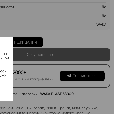
ощности
Да
Да
WAKA
Ь В ЛИСТ ОЖИДАНИЯ
ельно
Хочу дешевле
ачной
яюсь
канал 2000+
даю
Подписаться
овинки и акции каждые день!
избранное
Категории:
WAKA BLAST 38000
абл-Гам
,
Банан
,
Виноград
,
Вишня
,
Гранат
,
Киви
,
Клубника
,
роженое
,
Мята
,
Персик
,
Фруктовые
,
Яблоко
,
Ягодные