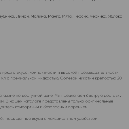
лубника
,
Лимон
,
Малина
,
Манго
,
Мята
,
Персик
,
Черника
,
Яблоко
яркого вкуса, компактности и высокой производительности.
 мл с премиальной жидкостью. Солевой никотин крепостью 20
газине по доступной цене. Мы предлагаем быструю доставку
бом. В нашем каталоге представлены только оригинальные
дайтесь комфортным и безопасным парением.
ебя насыщенные вкусы с максимальным удобством!