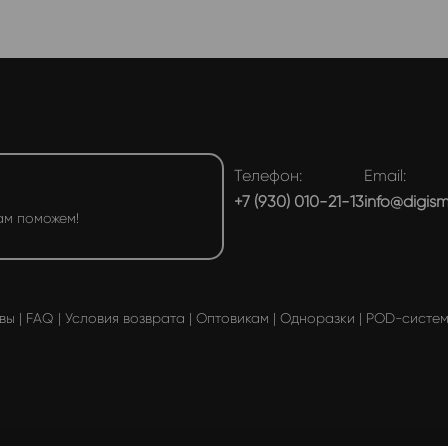
Телефон:
Email:
+7 (930) 010-21-13
info@digis
ам поможем!
вы
|
FAQ
|
Условия возврата
|
Оптовикам
|
Одноразки
|
POD-систе