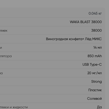
0.045 кг
WAKA BLAST 38000
тяжек
38000
Виноградная конфета+ Лёд МИКС
ти
14 мл
улятора
850 mAh
USB Type-C
на
20 мг/мл
Strong
Пластик
Солевой
тяжки и жидкости
Да