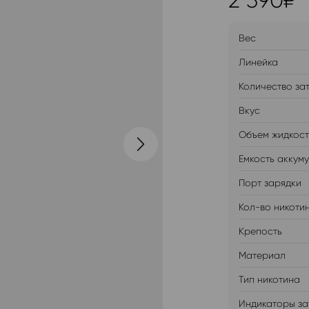
2 390
₽
Вес
Линейка
Количество за
Вкус
Объем жидкос
Емкость аккум
Порт зарядки
Кол-во никоти
Крепость
Материал
Тип никотина
Индикаторы за