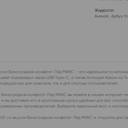
Жидкости:
Ананас
,
Арбуз
,
К
ом Виноградная конфета+ Лёд МИКС – это идеальное сочетание 
ией подзарядки через USB Type-C, а также большим баком на 14
ходящую как для новичков, так и для опытных пользователей.
Виноградная конфета+ Лёд МИКС вы можете в нашем интернет-ма
, и мы доставим его в кратчайшие сроки удобным для вас спосо
проверенных производителей. Выберите идеальный вкус и наслаж
0 со вкусом Виноградная конфета+ Лёд МИКС и откройте для с