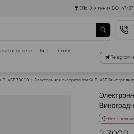
СПб, 8-я линия В.О., 47/37
авка и оплата
Блог
О нас
Telegram-
 BLAST 38000
Электронная сигарета WAKA BLAST Виноградна
Электрон
Виноград
Нет в налич