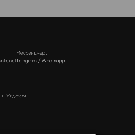
Мессенджеры:
moke.net
Telegram
/
Whatsapp
мы
|
Жидкости