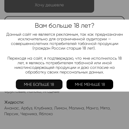
Хочу дешевле
Вам больше 18 лет?
Telegram-канал 2000+
Актуальные новинки и акции каждые день!
Данный сайт не является рекламным, так как предназначен
исключительно для ограниченной аудитории —
совершеннолетних потребителей табачной продукции
Подписаться
(граждан России старше 18 лет).
Переходя на сайт, я подтверждаю, что мне исполнилось 18
лет, я являюсь потребителем табачной или иной
Добавить в избранное
Категории:
WAKA BURST 41000
никотинсодержащей продукции и даю согласие на
обработку своих персональных данных.
Электронки:
Ананас
,
Арбуз
,
Бабл-Гам
,
Банан
,
Виноград
,
Вишня
,
Гранат
,
МНЕ БОЛЬШЕ 18
МНЕ МЕНЬШЕ 18
Киви
,
Клубника
,
Лимон
,
Манго
,
Мороженое
,
Мята
,
Персик
,
Фруктовые
,
Яблоко
,
Ягодные
Жидкости:
Ананас
,
Арбуз
,
Клубника
,
Лимон
,
Малина
,
Манго
,
Мята
,
Персик
,
Черника
,
Яблоко