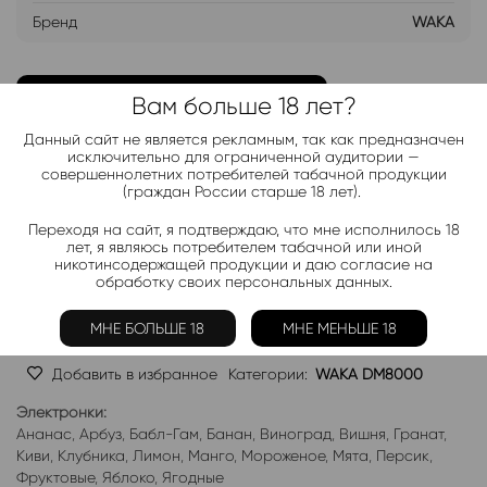
Бренд
WAKA
ДОБАВИТЬ В ЛИСТ ОЖИДАНИЯ
Вам больше 18 лет?
Данный сайт не является рекламным, так как предназначен
Хочу дешевле
исключительно для ограниченной аудитории —
совершеннолетних потребителей табачной продукции
(граждан России старше 18 лет).
Telegram-канал 2000+
Переходя на сайт, я подтверждаю, что мне исполнилось 18
лет, я являюсь потребителем табачной или иной
Актуальные новинки и акции каждые день!
никотинсодержащей продукции и даю согласие на
обработку своих персональных данных.
Подписаться
МНЕ БОЛЬШЕ 18
МНЕ МЕНЬШЕ 18
Добавить в избранное
Категории:
WAKA DM8000
Электронки:
Ананас
,
Арбуз
,
Бабл-Гам
,
Банан
,
Виноград
,
Вишня
,
Гранат
,
Киви
,
Клубника
,
Лимон
,
Манго
,
Мороженое
,
Мята
,
Персик
,
Фруктовые
,
Яблоко
,
Ягодные