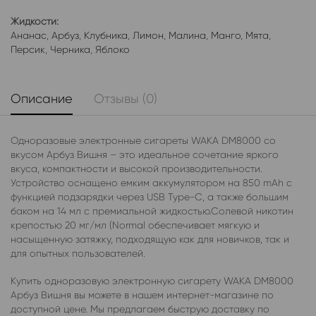
Жидкости:
Ананас
,
Арбуз
,
Клубника
,
Лимон
,
Малина
,
Манго
,
Мята
,
Персик
,
Черника
,
Яблоко
Описание
Отзывы (0)
Одноразовые электронные сигареты WAKA DM8000 со
вкусом Арбуз Вишня – это идеальное сочетание яркого
вкуса, компактности и высокой производительности.
Устройство оснащено емким аккумулятором на 850 mAh с
функцией подзарядки через USB Type-C, а также большим
баком на 14 мл с премиальной жидкостью.Солевой никотин
крепостью 20 мг/мл (Normal обеспечивает мягкую и
насыщенную затяжку, подходящую как для новичков, так и
для опытных пользователей.
Купить одноразовую электронную сигарету WAKA DM8000
Арбуз Вишня вы можете в нашем интернет-магазине по
доступной цене. Мы предлагаем быструю доставку по