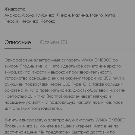
Жидкости:
Ананас
,
Арбуз
,
Клубника
,
Лимон
,
Малина
,
Манго
,
Мята
,
Персик
,
Черника
,
Яблоко
Описание
Отзывы (0)
Одноразовые электронные сигареты WAKA DM8000 со
вкусом Ягодный микс – это идеальное сочетание яркого
вкуса, компактности и высокой производительности.
Устройство оснащено емким аккумулятором на 850 mAh с
функцией подзарядки через USB Type-C, а также большим
баком на 14 мл с премиальной жидкостью.Солевой никотин
крепостью 20 мг/мл (Normal обеспечивает мягкую и
насыщенную затяжку, подходящую как для новичков, так и
для опытных пользователей.
Купить одноразовую электронную сигарету WAKA DM8000
Ягодный микс вы можете в нашем интернет-магазине по
доступной цене. Мы предлагаем быструю доставку по