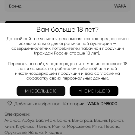
Бренд
WAKA
ДОБАВИТЬ В ЛИСТ ОЖИДАНИЯ
Вам больше 18 лет?
Данный сайт не является рекламным, так как предназначен
Хочу дешевле
исключительно для ограниченной аудитории —
совершеннолетних потребителей табачной продукции
(граждан России старше 18 лет).
Telegram-канал 2000+
Переходя на сайт, я подтверждаю, что мне исполнилось 18
лет, я являюсь потребителем табачной или иной
Актуальные новинки и акции каждые день!
никотинсодержащей продукции и даю согласие на
обработку своих персональных данных.
Подписаться
МНЕ БОЛЬШЕ 18
МНЕ МЕНЬШЕ 18
Добавить в избранное
Категории:
WAKA DM8000
Электронки:
Ананас
,
Арбуз
,
Бабл-Гам
,
Банан
,
Виноград
,
Вишня
,
Гранат
,
Киви
,
Клубника
,
Лимон
,
Манго
,
Мороженое
,
Мята
,
Персик
,
Фруктовые
,
Яблоко
,
Ягодные